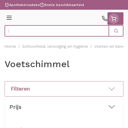
Ga naar de inhoud
Apothekersadvies
Snelle beschikbaarheid
Menu
Zoek
Product, merk, categorie...
Home
/
Schoonheid, verzorging en hygiëne
/
Voeten en benen
Voetschimmel
Filteren
Doorgaan naar productlijst
Prijs
filter