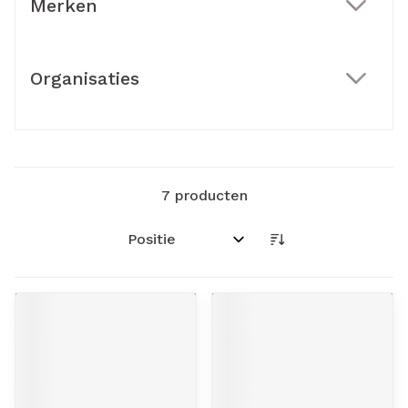
Merken
filter
Organisaties
filter
7
producten
Sorteer op: