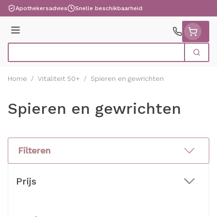
Ga naar de inhoud
Apothekersadvies
Snelle beschikbaarheid
Menu
Zoek
Product, merk, categorie...
Home
/
Vitaliteit 50+
/
Spieren en gewrichten
Spieren en gewrichten
Filteren
Doorgaan naar productlijst
Prijs
filter