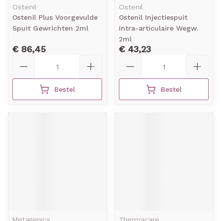
Ostenil
Ostenil
Ostenil Plus Voorgevulde
Ostenil Injectiespuit
Spuit Gewrichten 2ml
Intra-articulaire Wegw.
2ml
€ 86,45
€ 43,23
Aantal
Aantal
Bestel
Bestel
Metagenics
Thermacare