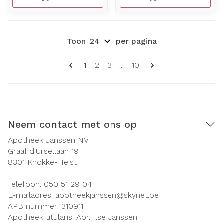
Toon
per pagina
Pagina's
U lees momenteel pagina
Pagina
Pagina
Pagina
1
2
3
...
10
Neem contact met ons op
Apotheek Janssen NV
Graaf d'Ursellaan 19
8301
Knokke-Heist
Telefoon:
050 51 29 04
E-mailadres:
apotheekjanssen@
skynet.be
APB nummer:
310911
Apotheek titularis:
Apr. Ilse Janssen