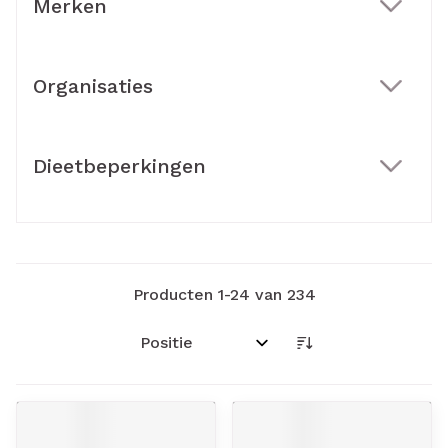
Merken
filter
Organisaties
filter
Dieetbeperkingen
filter
Producten
1
-
24
van
234
Sorteer op: