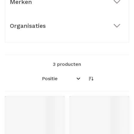
Merken
filter
Organisaties
filter
3
producten
Sorteer op: