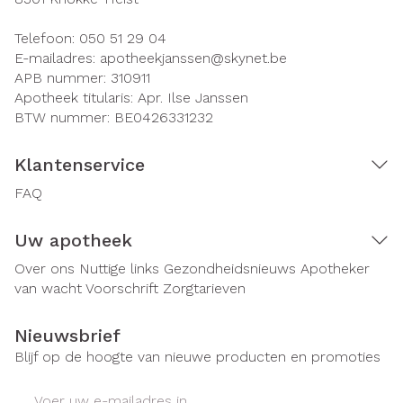
Telefoon:
050 51 29 04
E-mailadres:
apotheekjanssen@
skynet.be
APB nummer:
310911
Apotheek titularis:
Apr. Ilse Janssen
BTW nummer:
BE0426331232
Klantenservice
FAQ
Uw apotheek
Over ons
Nuttige links
Gezondheidsnieuws
Apotheker
van wacht
Voorschrift
Zorgtarieven
Nieuwsbrief
Blijf op de hoogte van nieuwe producten en promoties
E-mail adres