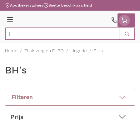
Ga naar de inhoud
Apothekersadvies
Snelle beschikbaarheid
Menu
Zoek
Product, merk, categorie...
Home
/
Thuiszorg en EHBO
/
Lingerie
/
BH's
BH's
Filteren
Doorgaan naar productlijst
Prijs
filter