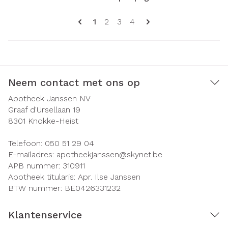
Pagina's
U lees momenteel pagina
Pagina
Pagina
Pagina
1
2
3
4
Neem contact met ons op
Apotheek Janssen NV
Graaf d'Ursellaan 19
8301
Knokke-Heist
Telefoon:
050 51 29 04
E-mailadres:
apotheekjanssen@
skynet.be
APB nummer:
310911
Apotheek titularis:
Apr. Ilse Janssen
BTW nummer:
BE0426331232
Klantenservice