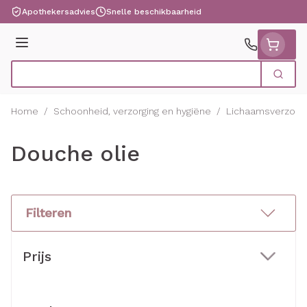
Ga naar de inhoud
Apothekersadvies
Snelle beschikbaarheid
Menu
Zoek
Product, merk, categorie...
Home
/
Schoonheid, verzorging en hygiëne
/
Lichaamsverzorgi
Douche olie
Filteren
Doorgaan naar productlijst
Prijs
filter