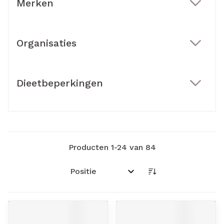
Merken
filter
Organisaties
filter
Dieetbeperkingen
filter
Producten
1
-
24
van
84
Sorteer op: