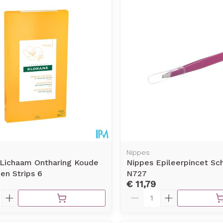
Nippes
 Lichaam Ontharing Koude
Nippes Epileerpincet Sc
en Strips 6
N727
€ 11,79
Aantal