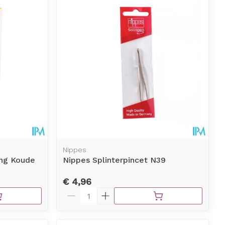
erende
Parfums en
geurproducten
Nippes
ing Koude
Nippes Splinterpincet N39
CBD
€ 4,96
Aantal