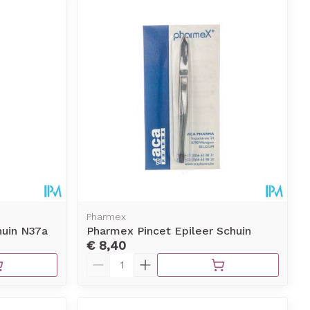
Pharmex
huin N37a
Pharmex Pincet Epileer Schuin
€ 8,40
Aantal