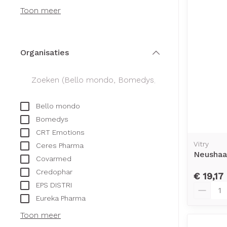
Creme, gel en 
Toon meer
Aerosol access
Blaren
Zuurstof
Eelt
Ademhalingsst
Eksteroog - li
Organisaties
filter
Toon meer
Spieren en ge
Bello mondo
Specifiek voo
Naalden en sp
Bomedys
Infecties
Lichaamsverzo
CRT Emotions
Spuiten
Vitry
Deodorant
Ceres Pharma
Neushaa
Oplossing voor 
Covarmed
Gezichtsverzor
Luizen
Credophar
Naalden
€ 19,17
EPS DISTRI
Aantal
Naalden voor i
Eureka Pharma
Diagnostica
pennaalden
Toon meer
Toon meer