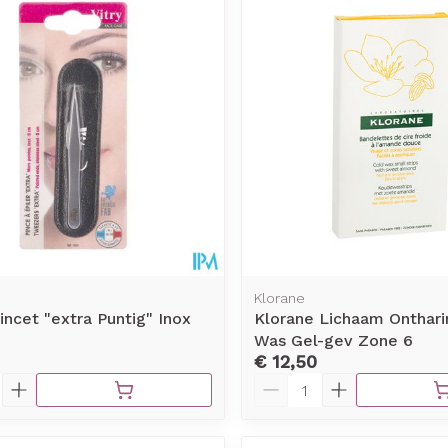
Toon meer
rging
Supplementen
Insectenw
middelen
n
Mondmaskers
issen
-
id
d
Klorane
incet "extra Puntig" Inox
Klorane Lichaam Onthar
Was Gel-gev Zone 6
Zelfbruiner
Scheren
€ 12,50
Aantal