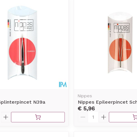
Nippes
plinterpincet N39a
Nippes Epileerpincet Sc
€ 5,96
Aantal