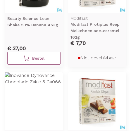
Modifast
Beauty Science Lean
Modifast Protiplus Reep
Shake 50% Banana 453g
Melkchocolade-caramel
162g
€ 7,70
€ 37,00
Niet beschikbaar
Bestel