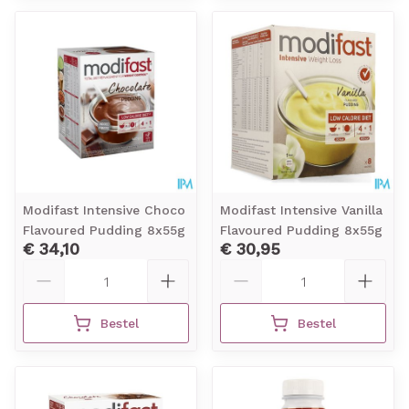
Modifast Intensive Choco
Modifast Intensive Vanilla
Flavoured Pudding 8x55g
Flavoured Pudding 8x55g
€ 34,10
€ 30,95
Aantal
Aantal
Bestel
Bestel