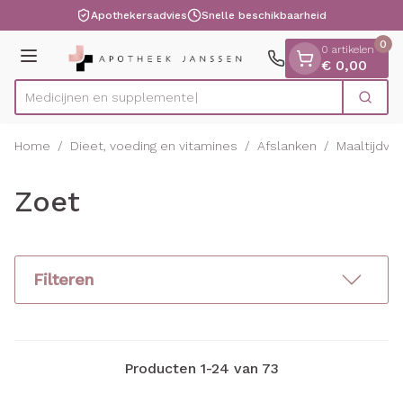
Dia 1 van 1
Ga naar de inhoud
Apothekersadvies
Snelle beschikbaarheid
0
0 artikelen
Menu
€ 0,00
Medi
Zoek
Product, merk, categorie...
Home
/
Dieet, voeding en vitamines
/
Afslanken
/
Maaltijdve
Zoet
Filteren
Producten
1
-
24
van
73