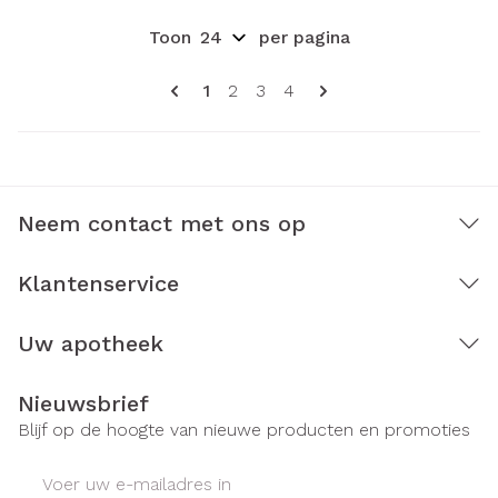
Toon
per pagina
Pagina's
U lees momenteel pagina
Pagina
Pagina
Pagina
1
2
3
4
Neem contact met ons op
Klantenservice
Uw apotheek
Nieuwsbrief
Blijf op de hoogte van nieuwe producten en promoties
E-mail adres