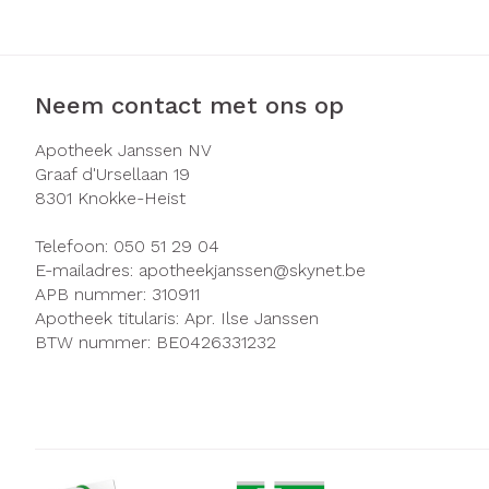
Zuurstof
Eelt
Ademhalingsst
Eksteroog - li
Toon meer
Neem contact met ons op
Spieren en ge
Apotheek Janssen NV
Graaf d'Ursellaan 19
Specifiek voo
8301
Knokke-Heist
Naalden en sp
Infecties
Lichaamsverzo
Telefoon:
050 51 29 04
Spuiten
E-mailadres:
apotheekjanssen@
skynet.be
Deodorant
APB nummer:
310911
Oplossing voor 
Gezichtsverzor
Luizen
Apotheek titularis:
Apr. Ilse Janssen
Naalden
BTW nummer:
BE0426331232
Naalden voor i
Diagnostica
pennaalden
Toon meer