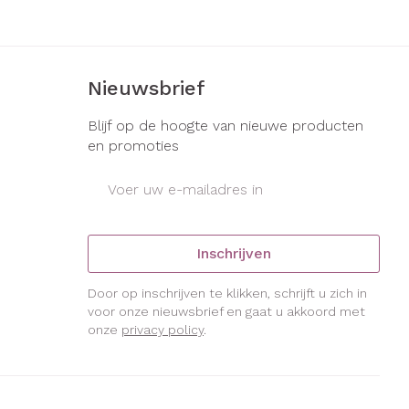
s
Bed
ng zon
Doorliggen - decubitis
gie
Urinewegen
Toon meer
Nieuwsbrief
eid, spanning
Stoppen met roken
Blijf op de hoogte van nieuwe producten
en promoties
t en intieme
Gezichtsreiniging -
E-mail adres
ontschminken
en
Instrumenten
Anti tumor middelen
 -
en
Reinigingsmelk, - crème, -
che
ie
olie en gel
Inschrijven
Anesthesie
jn
Tonic - lotion
Door op inschrijven te klikken, schrijft u zich in
zorging
Micellair water
voor onze nieuwsbrief en gaat u akkoord met
ie
Diverse
Specifiek voor de ogen
onze
privacy policy
.
geneesmiddelen
Toon meer
et