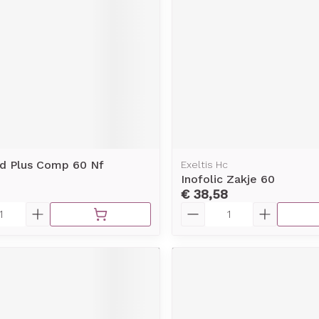
rging
Supplementen
Insectenw
middelen
n
Mondmaskers
issen
-
id
d
id Plus Comp 60 Nf
Exeltis Hc
Inofolic Zakje 60
€ 38,58
Aantal
Zelfbruiner
Scheren