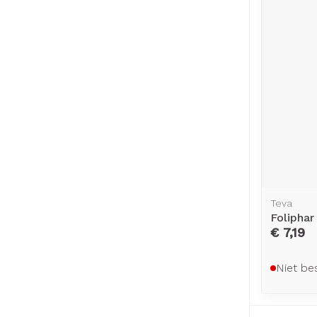
Teva
Foliphar
€ 7,19
Niet be