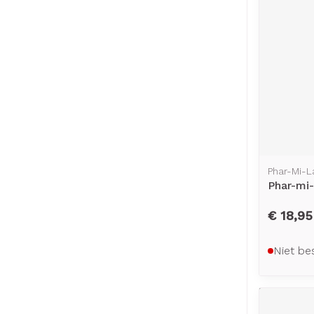
Phar-Mi-L
Phar-mi-
€ 18,95
Niet be