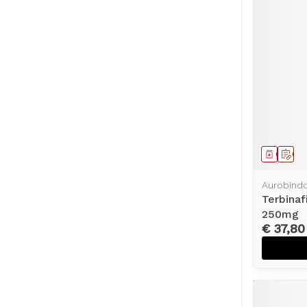
Genees
Op 
Aurobind
Terbina
250mg
€ 37,80