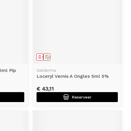
Geneesmiddel
Op voorschrift
5ml Pip
Galderma
Loceryl Vernis A Ongles 5ml 5%
€ 43,11
Reserveer