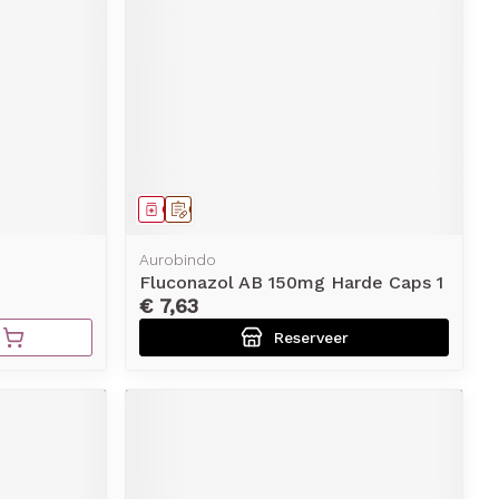
erende
Parfums en
geurproducten
Geneesmiddel
Op voorschrift
Aurobindo
Fluconazol AB 150mg Harde Caps 1
€ 7,63
Reserveer
CBD