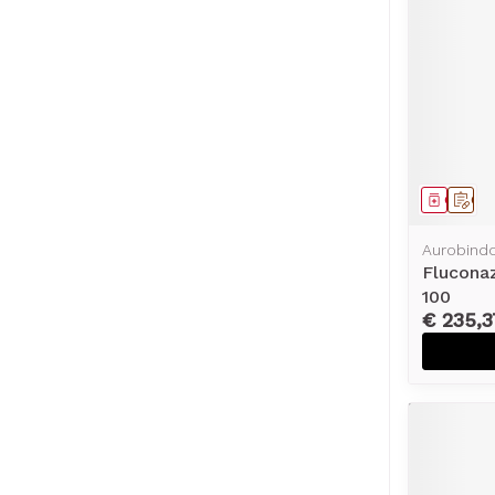
Genees
Op 
Aurobind
Flucona
100
€ 235,3