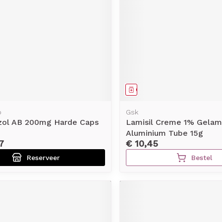
middel
voorschrift
Geneesmiddel
o
Gsk
zol AB 200mg Harde Caps
Lamisil Creme 1% Gelam
Aluminium Tube 15g
7
€ 10,45
Reserveer
Bestel