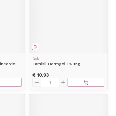
Geneesmiddel
Gsk
ineerde
Lamisil Dermgel 1% 15g
€ 10,93
Aantal