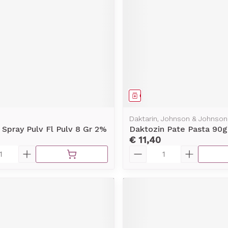
rging
Supplementen
Insectenw
middelen
n
Mondmaskers
issen
-
id
d
middel
Geneesmiddel
Daktarin, Johnson & Johnson
 Spray Pulv Fl Pulv 8 Gr 2%
Daktozin Pate Pasta 90g
€ 11,40
Aantal
Zelfbruiner
Scheren