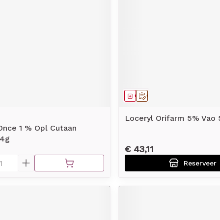
middel
Geneesmiddel
Op voorschrift
Loceryl Orifarm 5% Vao 
Once 1 % Opl Cutaan
 4g
€ 43,11
Reserveer