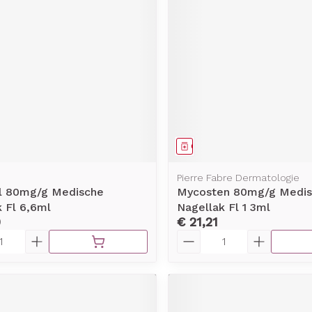
middel
Geneesmiddel
Pierre Fabre Dermatologie
l 80mg/g Medische
Mycosten 80mg/g Medis
 Fl 6,6ml
Nagellak Fl 1 3ml
0
€ 21,21
Aantal