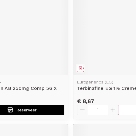
middel
voorschrift
Geneesmiddel
o
Eurogenerics (EG)
fin AB 250mg Comp 56 X
Terbinafine EG 1% Creme
€ 8,67
Aantal
Reserveer