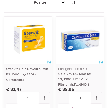
Sorteer op:
Eurogenerics (EG)
Steovit Calcium/vitd3/vit
Calcium EG Max K2
K2 1000mg/880iu
1G/1200Ui/90Mcg
Comp2x84
Filmomh.Tabl90X2
€ 32,47
€ 39,95
Aantal
Aantal