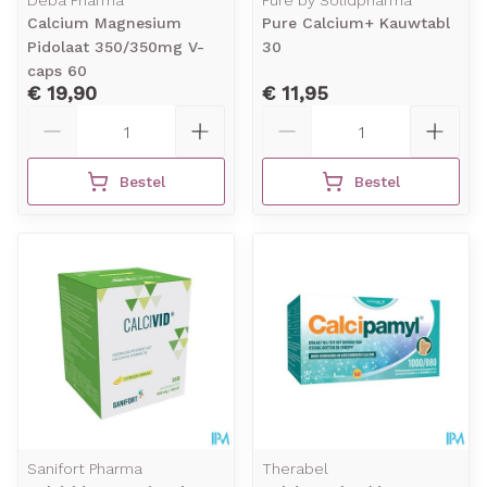
Deba Pharma
Pure by Solidpharma
Calcium Magnesium
Pure Calcium+ Kauwtabl
Pidolaat 350/350mg V-
30
caps 60
€ 19,90
€ 11,95
Aantal
Aantal
Bestel
Bestel
Sanifort Pharma
Therabel