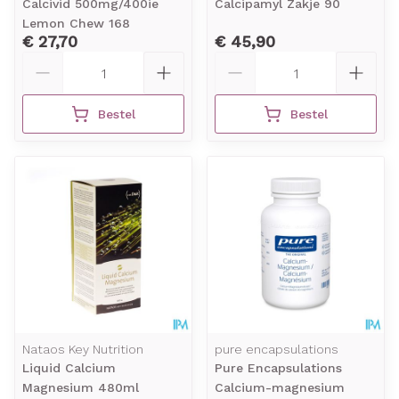
Calcivid 500mg/400ie
Calcipamyl Zakje 90
Lemon Chew 168
€ 27,70
€ 45,90
Aantal
Aantal
Bestel
Bestel
Nataos Key Nutrition
pure encapsulations
Liquid Calcium
Pure Encapsulations
Magnesium 480ml
Calcium-magnesium