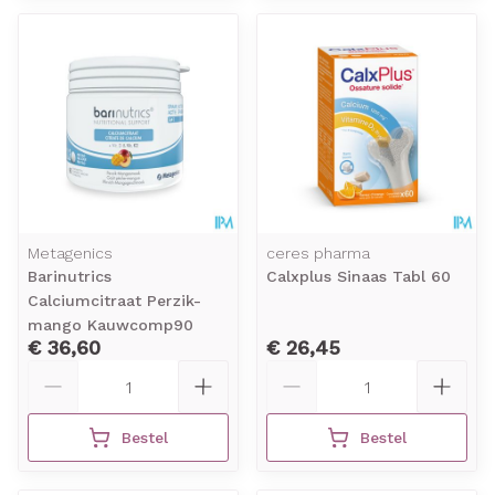
Metagenics
ceres pharma
Barinutrics
Calxplus Sinaas Tabl 60
Calciumcitraat Perzik-
mango Kauwcomp90
€ 36,60
€ 26,45
Aantal
Aantal
Bestel
Bestel