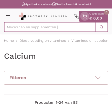
Dia 1 van 1
Ga naar de inhoud
Apothekersadvies
Snelle beschikbaarheid
0
0 artikelen
Menu
€ 0,00
Medicijn
Zoek
Product, merk, categorie...
Home
/
Dieet, voeding en vitamines
/
Vitamines en suppleme
Calcium
Filteren
Producten
1
-
24
van
83