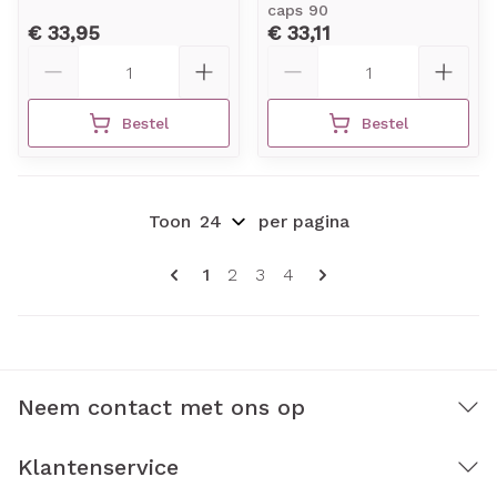
caps 90
€ 33,95
€ 33,11
Aantal
Aantal
Bestel
Bestel
Toon
per pagina
Pagina's
U lees momenteel pagina
Pagina
Pagina
Pagina
1
2
3
4
Neem contact met ons op
Klantenservice