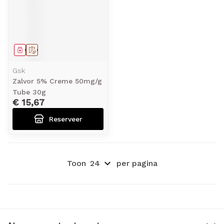
Geneesmiddel
Op voorschrift
Gsk
Zalvor 5% Creme 50mg/g
Tube 30g
€ 15,67
Reserveer
Toon
per pagina