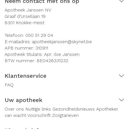
Neem contact met ons op
Apotheek Janssen NV
Graaf d'Ursellaan 19
8301
Knokke-Heist
Telefoon:
050 51 29 04
E-mailadres:
apotheekjanssen@
skynet.be
APB nummer:
310911
Apotheek titularis:
Apr. Ilse Janssen
BTW nummer:
BE0426331232
Klantenservice
FAQ
Uw apotheek
Over ons
Nuttige links
Gezondheidsnieuws
Apotheker
van wacht
Voorschrift
Zorgtarieven