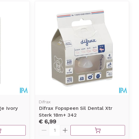
Difrax
e Ivory
Difrax Fopspeen Sil Dental Xtr
Sterk 18m+ 342
€ 6,99
Aantal