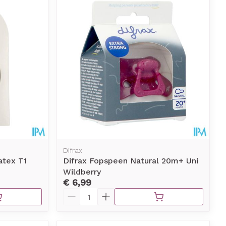
erende
Parfums en
geurproducten
Difrax
atex T1
Difrax Fopspeen Natural 20m+ Uni
Wildberry
CBD
€ 6,99
Aantal