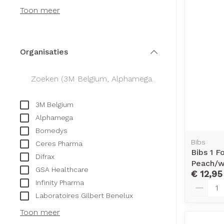
Creme, gel en 
Toon meer
Aerosol access
Blaren
Zuurstof
Eelt
Ademhalingsst
Eksteroog - li
Organisaties
filter
Toon meer
Spieren en ge
3M Belgium
Specifiek voo
Naalden en sp
Alphamega
Infecties
Lichaamsverzo
Bomedys
Spuiten
Bibs
Deodorant
Ceres Pharma
Bibs 1 
Oplossing voor 
Difrax
Gezichtsverzor
Luizen
Peach/w
GSA Healthcare
Naalden
€ 12,95
Infinity Pharma
Aantal
Naalden voor i
Laboratoires Gilbert Benelux
Diagnostica
pennaalden
Toon meer
Toon meer