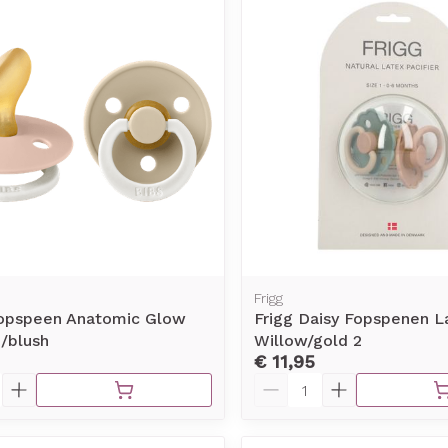
Toon meer
rging
Supplementen
Insectenw
middelen
n
Mondmaskers
issen
-
id
d
Frigg
Fopspeen Anatomic Glow
Frigg Daisy Fopspenen L
/blush
Willow/gold 2
Zelfbruiner
Scheren
€ 11,95
Aantal