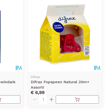
Difrax
owindark
Difrax Fopspeen Natural 20m+
Assorti
€ 6,99
Aantal