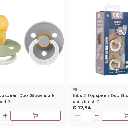
Bibs
Fopspeen Duo Glowindark
Bibs 3 Fopspeen Duo Gl
oud 2
Vani/blush 2
€ 12,94
Aantal