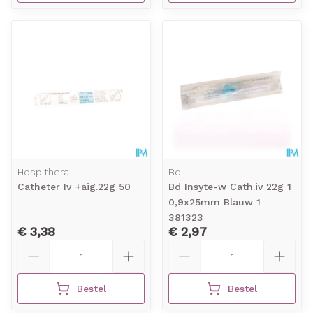
Hospithera
Bd
Catheter Iv +aig.22g 50
Bd Insyte-w Cath.iv 22g 1
0,9x25mm Blauw 1
381323
€ 3,38
€ 2,97
Aantal
Aantal
Bestel
Bestel