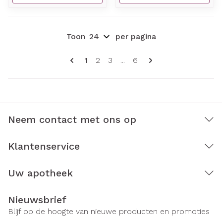
Toon
per pagina
Pagina's
U lees momenteel pagina
Pagina
Pagina
Pagina
1
2
3
...
6
Neem contact met ons op
Klantenservice
Uw apotheek
Nieuwsbrief
Blijf op de hoogte van nieuwe producten en promoties