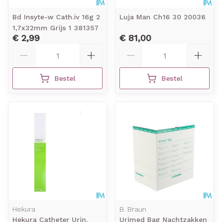
Bd Insyte-w Cath.iv 16g 2
Luja Man Ch16 30 20036
1,7x32mm Grijs 1 381357
€ 2,99
€ 81,00
Aantal
Aantal
Bestel
Bestel
Hekura
B. Braun
Hekura Catheter Urin.
Urimed Bag Nachtzakken