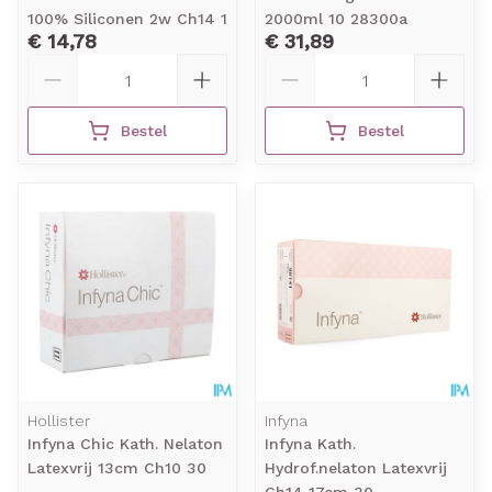
100% Siliconen 2w Ch14 1
2000ml 10 28300a
€ 14,78
€ 31,89
Aantal
Aantal
Bestel
Bestel
Hollister
Infyna
Infyna Chic Kath. Nelaton
Infyna Kath.
Latexvrij 13cm Ch10 30
Hydrof.nelaton Latexvrij