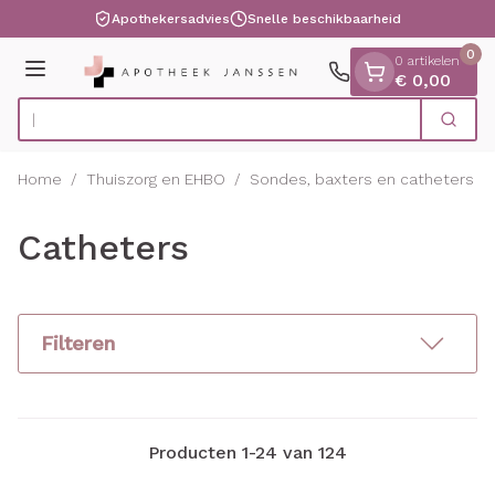
Dia 1 van 1
Ga naar de inhoud
Apothekersadvies
Snelle beschikbaarheid
0
0 artikelen
Menu
€ 0,00
Vind s
Zoek
Product, merk, categorie...
Home
/
Thuiszorg en EHBO
/
Sondes, baxters en catheters
/
Catheters
Filteren
Producten
1
-
24
van
124