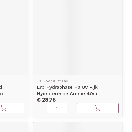
erende
Parfums en
geurproducten
La Roche Posay
d.
Lrp Hydraphase Ha Uv Rijk
CBD
mo
Hydraterende Creme 40ml
€ 28,75
Aantal