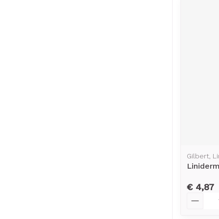
Gilbert, L
Linider
€ 4,87
Aantal