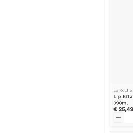
La Roche
Lrp Eff
390ml
€ 25,4
Aantal