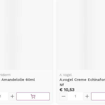
iniderm
A. Vogel
m Amandelolie 60ml
A.vogel Creme Echinafo
Nf
€ 10,53
Aantal