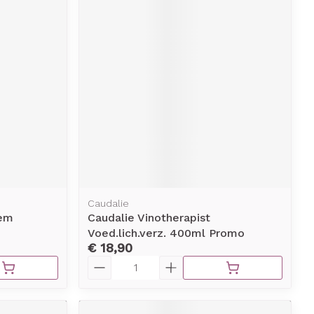
Caudalie
sem
Caudalie Vinotherapist
Voed.lich.verz. 400ml Promo
€ 18,90
Aantal