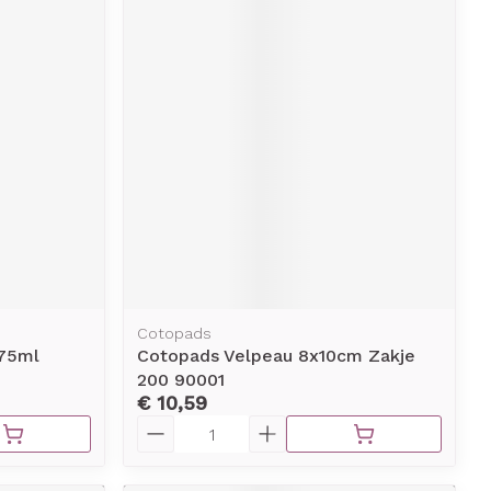
Cotopads
 75ml
Cotopads Velpeau 8x10cm Zakje
200 90001
€ 10,59
Aantal