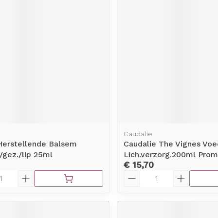
rging
Supplementen
Insectenw
middelen
n
Mondmaskers
issen
-
id
d
Caudalie
Herstellende Balsem
Caudalie The Vignes Voe
Zelfbruiner
Scheren
/gez./lip 25ml
Lich.verzorg.200ml Pro
€ 15,70
Aantal