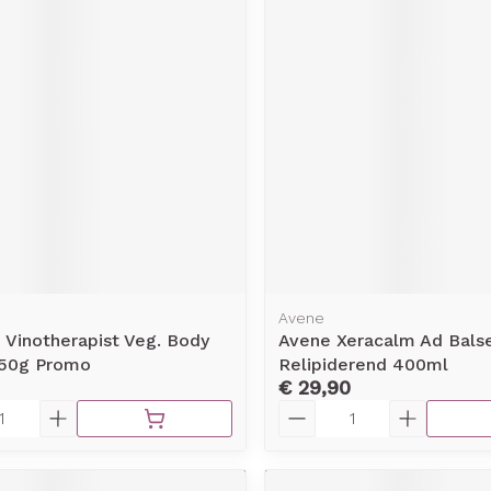
Avene
 Vinotherapist Veg. Body
Avene Xeracalm Ad Bal
250g Promo
Relipiderend 400ml
€ 29,90
Aantal