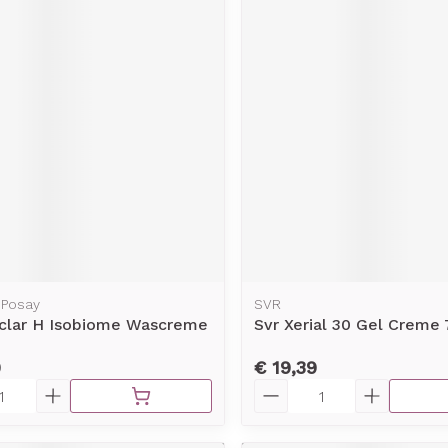
 Posay
SVR
aclar H Isobiome Wascreme
Svr Xerial 30 Gel Creme
9
€ 19,39
Aantal