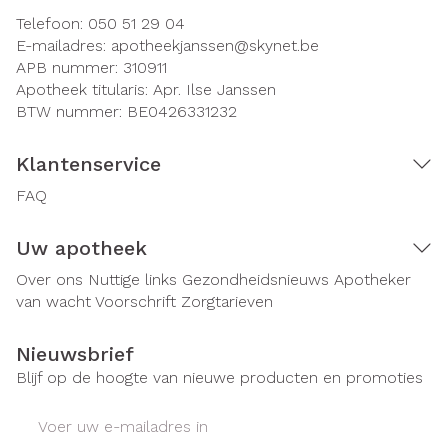
Telefoon:
050 51 29 04
E-mailadres:
apotheekjanssen@
skynet.be
APB nummer:
310911
Apotheek titularis:
Apr. Ilse Janssen
BTW nummer:
BE0426331232
Klantenservice
FAQ
Uw apotheek
Over ons
Nuttige links
Gezondheidsnieuws
Apotheker
van wacht
Voorschrift
Zorgtarieven
Nieuwsbrief
Blijf op de hoogte van nieuwe producten en promoties
E-mail adres