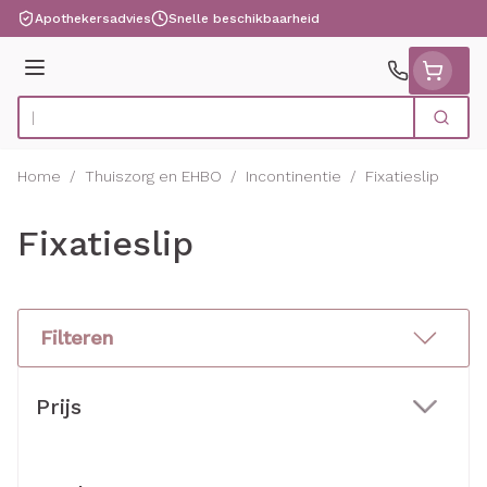
Ga naar de inhoud
Apothekersadvies
Snelle beschikbaarheid
Menu
Zoek
Product, merk, categorie...
Home
/
Thuiszorg en EHBO
/
Incontinentie
/
Fixatieslip
Fixatieslip
Filteren
Doorgaan naar productlijst
Prijs
filter