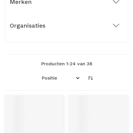
Merken
filter
Organisaties
filter
Producten
1
-
24
van
38
Sorteer op: