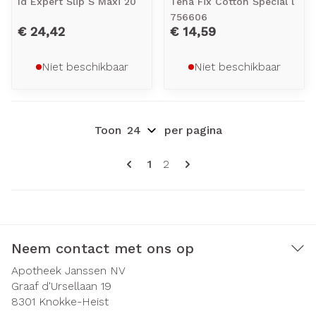
Id Expert Slip S Maxi 20
Tena Fix Cotton Special l
756606
€ 24,42
€ 14,59
Niet beschikbaar
Niet beschikbaar
Toon
per pagina
Pagina's
U lees momenteel pagina
Pagina
1
2
Neem contact met ons op
Apotheek Janssen NV
Graaf d'Ursellaan 19
8301
Knokke-Heist