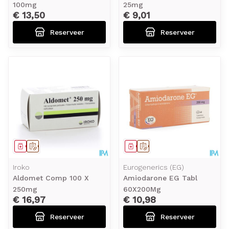
100mg
25mg
€ 13,50
€ 9,01
Reserveer
Reserveer
Geneesmiddel
Op voorschrift
Geneesmiddel
Op voorschrift
Iroko
Eurogenerics (EG)
Aldomet Comp 100 X
Amiodarone EG Tabl
250mg
60X200Mg
€ 16,97
€ 10,98
Reserveer
Reserveer