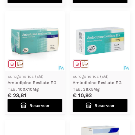
Geneesmiddel
Op voorschrift
Geneesmiddel
Op voorschrift
Eurogenerics (EG)
Eurogenerics (EG)
Amlodipine Besilate EG
Amlodipine Besilate EG
Tabl 100X10Mg
Tabl 28X5Mg
€ 23,81
€ 10,93
Reserveer
Reserveer