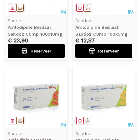
Geneesmiddel
Op voorschrift
Geneesmiddel
Op voorschrift
Sandoz
Sandoz
Amlodipine Besilaat
Amlodipine Besilaat
Sandoz C0mp 100x10mg
Sandoz C0mp 100x5mg
€ 23,90
€ 12,87
Reserveer
Reserveer
Geneesmiddel
Op voorschrift
Geneesmiddel
Op voorschrift
Sandoz
Sandoz