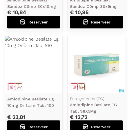
Amlodipine Besilaat
Amlodipine Besilaat
Sandoz C0mp 30x10mg
Sandoz C0mp 30x5mg
€ 10,84
€ 10,95
Reserveer
Reserveer
Geneesmiddel
Op voorschrift
Geneesmiddel
Op voorschrift
Eurogenerics (EG)
Amlodipine Besilate Eg
Amlodipine Besilate EG
10mg Orifarm Tabl 100
Tabl 98X5Mg
€ 23,81
€ 12,72
Reserveer
Reserveer