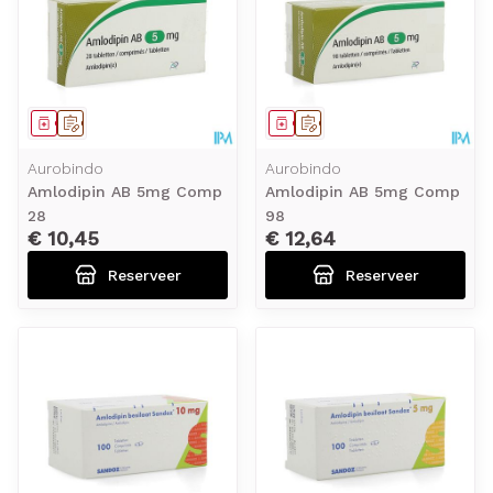
Geneesmiddel
Op voorschrift
Geneesmiddel
Op voorschrift
Aurobindo
Aurobindo
Amlodipin AB 5mg Comp
Amlodipin AB 5mg Comp
28
98
€ 10,45
€ 12,64
Reserveer
Reserveer