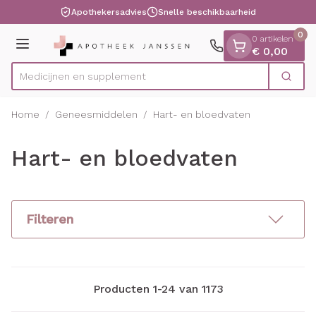
Dia 1 van 1
Ga naar de inhoud
Apothekersadvies
Snelle beschikbaarheid
0
0 artikelen
Menu
€ 0,00
Medici
Zoek
Product, merk, categorie...
Home
/
Geneesmiddelen
/
Hart- en bloedvaten
Hart- en bloedvaten
Filteren
Producten
1
-
24
van
1173