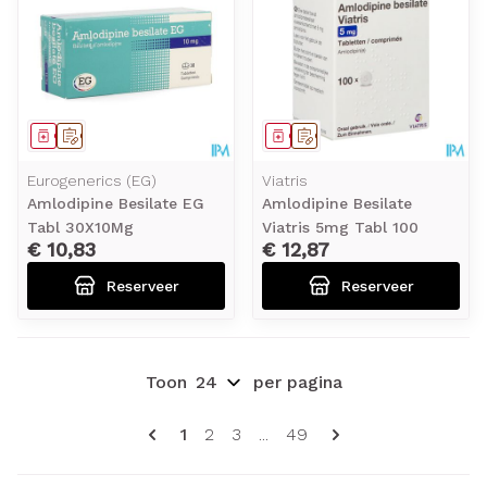
Geneesmiddel
Op voorschrift
Geneesmiddel
Op voorschrift
Eurogenerics (EG)
Viatris
Amlodipine Besilate EG
Amlodipine Besilate
Tabl 30X10Mg
Viatris 5mg Tabl 100
€ 10,83
€ 12,87
Reserveer
Reserveer
Toon
per pagina
Pagina's
U lees momenteel pagina
Pagina
Pagina
Pagina
1
2
3
...
49