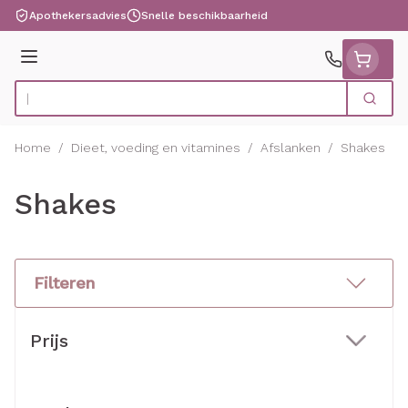
Ga naar de inhoud
Apothekersadvies
Snelle beschikbaarheid
Menu
Zoek
Product, merk, categorie...
Home
/
Dieet, voeding en vitamines
/
Afslanken
/
Shakes
Shakes
Filteren
Doorgaan naar productlijst
Prijs
filter