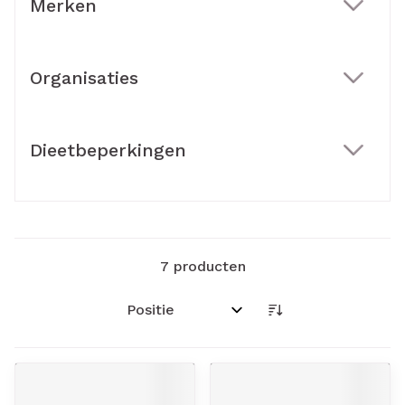
Merken
filter
Organisaties
filter
Dieetbeperkingen
filter
7
producten
Sorteer op: