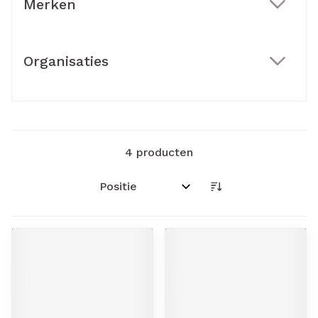
Merken
filter
Organisaties
filter
4
producten
Sorteer op: