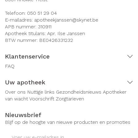
Telefoon:
050 51 29 04
E-mailadres:
apotheekjanssen@
skynet.be
APB nummer:
310911
Apotheek titularis:
Apr. Ilse Janssen
BTW nummer:
BE0426331232
Klantenservice
FAQ
Uw apotheek
Over ons
Nuttige links
Gezondheidsnieuws
Apotheker
van wacht
Voorschrift
Zorgtarieven
Nieuwsbrief
Blijf op de hoogte van nieuwe producten en promoties
E-mail adres