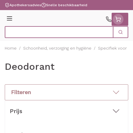
Ga naar de inhoud
Apothekersadvies
Snelle beschikbaarheid
Menu
Zoek
Product, merk, categorie...
Home
/
Schoonheid, verzorging en hygiëne
/
Specifiek voor 
Deodorant
Filteren
Doorgaan naar productlijst
Prijs
filter