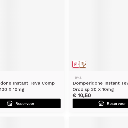
middel
voorschrift
Geneesmiddel
Op voorschrift
Teva
done Instant Teva Comp
Domperidone Instant T
 100 X 10mg
Orodisp 30 X 10mg
€ 10,50
Reserveer
Reserveer