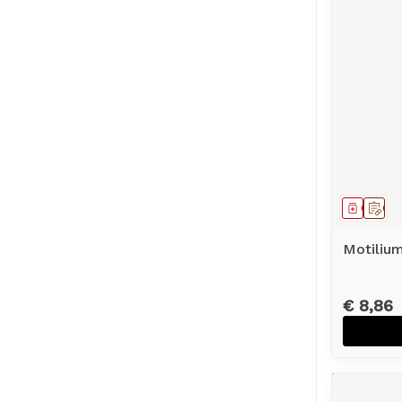
Genees
Op 
Motiliu
€ 8,86