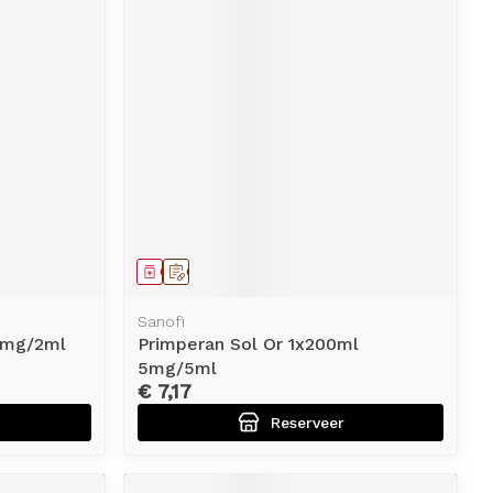
Geneesmiddel
Op voorschrift
Sanofi
10mg/2ml
Primperan Sol Or 1x200ml
5mg/5ml
€ 7,17
Reserveer