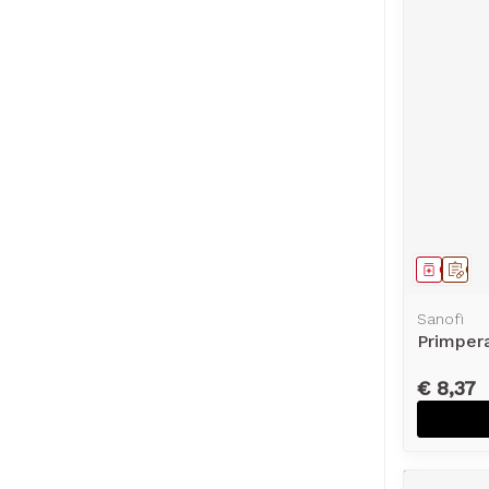
Genees
Op 
Sanofi
Primper
€ 8,37