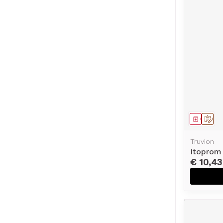
Genees
Op 
Truvion
Itoprom
€ 10,43