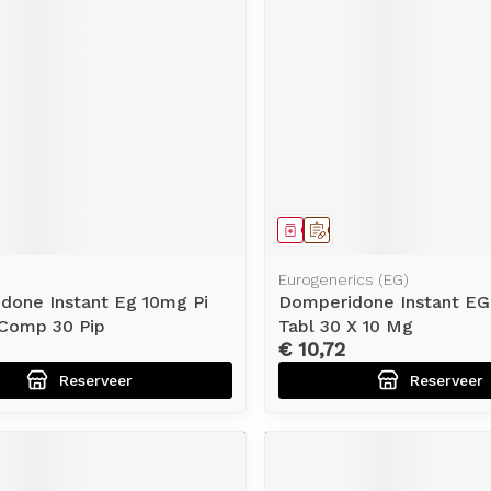
rging
Supplementen
Insectenw
middelen
n
Mondmaskers
issen
-
id
d
middel
voorschrift
Geneesmiddel
Op voorschrift
Eurogenerics (EG)
done Instant Eg 10mg Pi
Domperidone Instant EG
Comp 30 Pip
Tabl 30 X 10 Mg
Zelfbruiner
Scheren
€ 10,72
Reserveer
Reserveer