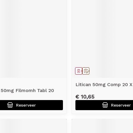
middel
voorschrift
Geneesmiddel
Op voorschrift
Litican 50mg Comp 20 
 50mg Filmomh Tabl 20
€ 10,65
Reserveer
Reserveer