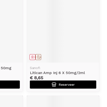
Geneesmiddel
Op voorschrift
X 50mg
Sanofi
Litican Amp Inj 6 X 50mg/2ml
€ 8,65
Reserveer