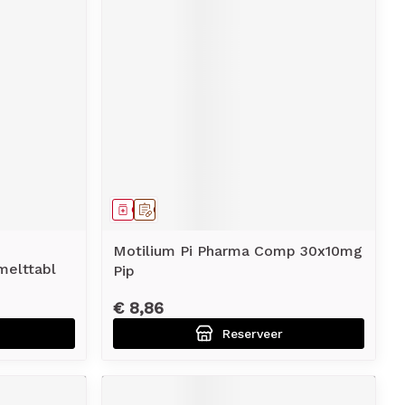
Geneesmiddel
Op voorschrift
Motilium Pi Pharma Comp 30x10mg
melttabl
Pip
€ 8,86
Reserveer