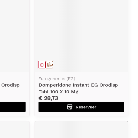
erende
Parfums en
geurproducten
Geneesmiddel
Op voorschrift
Eurogenerics (EG)
 Orodisp
Domperidone Instant EG Orodisp
Tabl 100 X 10 Mg
CBD
€ 28,73
Reserveer