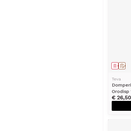
Genees
Op 
Teva
Domperi
Orodisp
€ 26,50