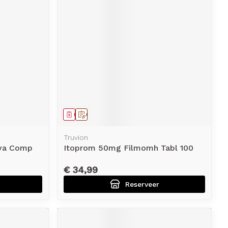
Geneesmiddel
Op voorschrift
Truvion
eva Comp
Itoprom 50mg Filmomh Tabl 100
€ 34,99
Reserveer