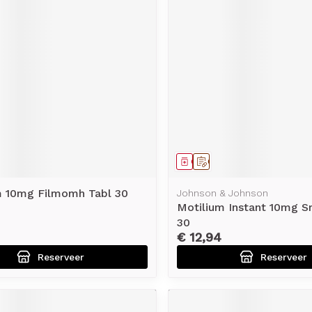
middel
voorschrift
Geneesmiddel
Op voorschrift
m 10mg Filmomh Tabl 30
Johnson & Johnson
Motilium Instant 10mg S
30
€ 12,94
Reserveer
Reserveer