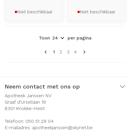
Niet beschikbaar
Niet beschikbaar
Toon
per pagina
Pagina's
U lees momenteel pagina
Pagina
Pagina
Pagina
1
2
3
4
Neem contact met ons op
Apotheek Janssen NV
Graaf d'Ursellaan 19
8301
Knokke-Heist
Telefoon:
050 51 29 04
E-mailadres:
apotheekjanssen@
skynet.be