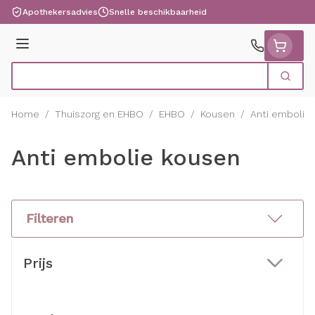
Ga naar de inhoud
Apothekersadvies
Snelle beschikbaarheid
Menu
Zoek
Product, merk, categorie...
Home
/
Thuiszorg en EHBO
/
EHBO
/
Kousen
/
Anti embolie
Anti embolie kousen
Filteren
Doorgaan naar productlijst
Prijs
filter