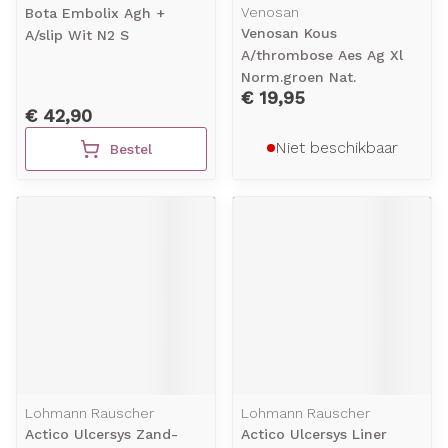
Venosan
Bota Embolix Agh +
Venosan Kous
A/slip Wit N2 S
A/thrombose Aes Ag Xl
Norm.groen Nat.
€ 19,95
€ 42,90
Niet beschikbaar
Bestel
Lohmann Rauscher
Lohmann Rauscher
Actico Ulcersys Zand-
Actico Ulcersys Liner