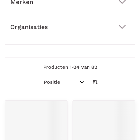
Merken
filter
Organisaties
filter
Producten
1
-
24
van
82
Sorteer op: