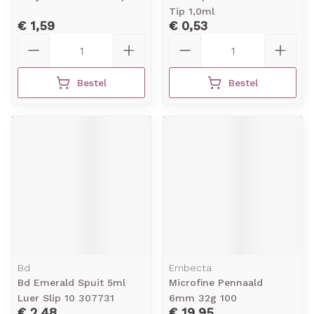
Tip 1,0ml
€ 1,59
€ 0,53
Aantal
Aantal
Bestel
Bestel
Bd
Embecta
Bd Emerald Spuit 5ml
Microfine Pennaald
Luer Slip 10 307731
6mm 32g 100
€ 2,48
€ 19,95