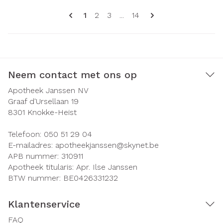
Pagina's
U lees momenteel pagina
Pagina
Pagina
Pagina
1
2
3
...
14
Neem contact met ons op
Apotheek Janssen NV
Graaf d'Ursellaan 19
8301
Knokke-Heist
Telefoon:
050 51 29 04
E-mailadres:
apotheekjanssen@
skynet.be
APB nummer:
310911
Apotheek titularis:
Apr. Ilse Janssen
BTW nummer:
BE0426331232
Klantenservice
FAQ