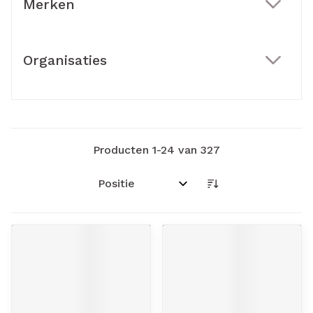
Merken
filter
Organisaties
filter
Producten
1
-
24
van
327
Sorteer op: