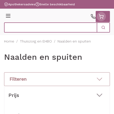
Ga naar de inhoud
Apothekersadvies
Snelle beschikbaarheid
Menu
Zoek
Product, merk, categorie...
Home
/
Thuiszorg en EHBO
/
Naalden en spuiten
Naalden en spuiten
Filteren
Doorgaan naar productlijst
Prijs
filter