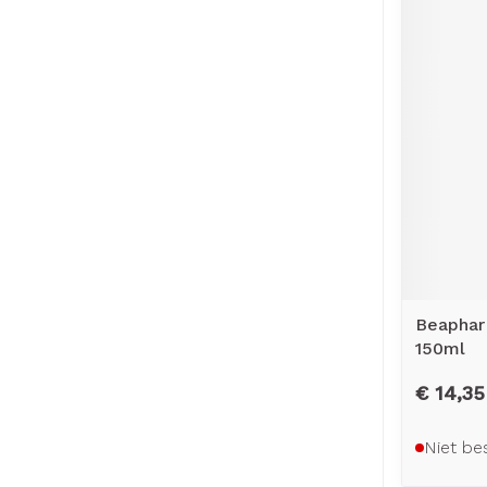
Beaphar
150ml
€ 14,35
Niet be