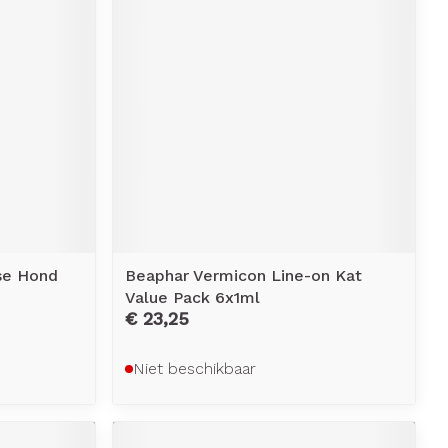
erende
Parfums en
geurproducten
se Hond
Beaphar Vermicon Line-on Kat
Value Pack 6x1ml
CBD
€ 23,25
Niet beschikbaar