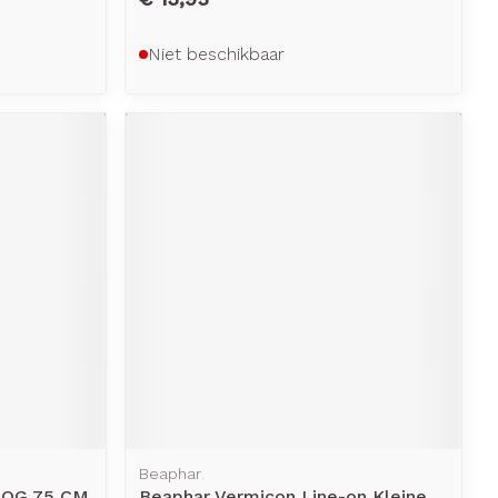
Niet beschikbaar
Beaphar
DOG 75 CM
Beaphar Vermicon Line-on Kleine