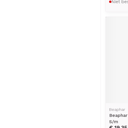
Niet be
Beaphar
Beaphar
S/m
€ 19,35