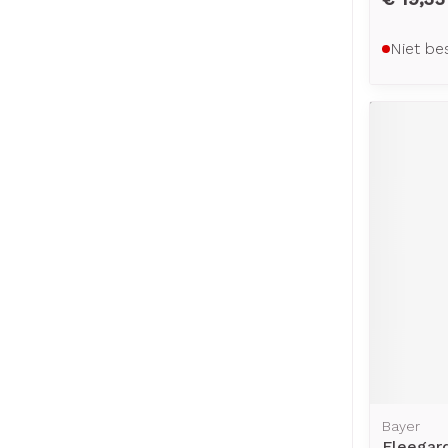
Niet be
Bayer
Fleegar