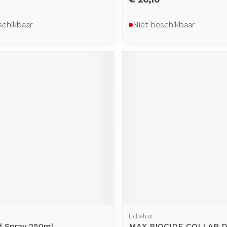
schikbaar
Niet beschikbaar
Edialux
d Spray 250ml
MAX BIOCIDE COLLAR 