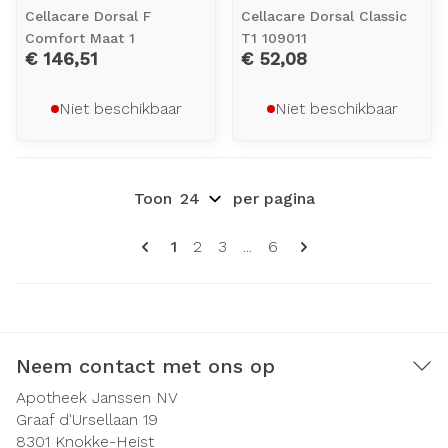
Cellacare Dorsal F
Cellacare Dorsal Classic
Comfort Maat 1
T1 109011
€ 146,51
€ 52,08
Niet beschikbaar
Niet beschikbaar
Toon
per pagina
Pagina's
U lees momenteel pagina
Pagina
Pagina
Pagina
1
2
3
...
6
Neem contact met ons op
Apotheek Janssen NV
Graaf d'Ursellaan 19
8301
Knokke-Heist