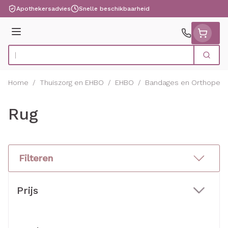
Ga naar de inhoud
Apothekersadvies
Snelle beschikbaarheid
Menu
Zoek
Product, merk, categorie...
Home
/
Thuiszorg en EHBO
/
EHBO
/
Bandages en Orthopedi
Rug
Filteren
Doorgaan naar productlijst
Prijs
filter