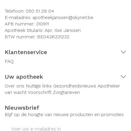
Telefoon:
050 51 29 04
E-mailadres:
apotheekjanssen@
skynet.be
APB nummer:
310911
Apotheek titularis:
Apr. Ilse Janssen
BTW nummer:
BE0426331232
Klantenservice
FAQ
Uw apotheek
Over ons
Nuttige links
Gezondheidsnieuws
Apotheker
van wacht
Voorschrift
Zorgtarieven
Nieuwsbrief
Blijf op de hoogte van nieuwe producten en promoties
E-mail adres