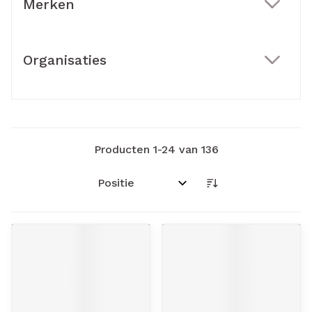
Merken
filter
Organisaties
filter
Producten
1
-
24
van
136
Sorteer op: