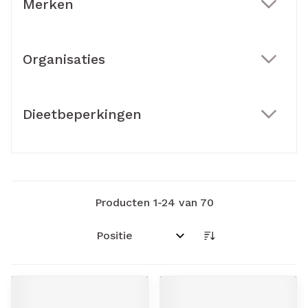
Merken
filter
Organisaties
filter
Dieetbeperkingen
filter
Producten
1
-
24
van
70
Sorteer op: