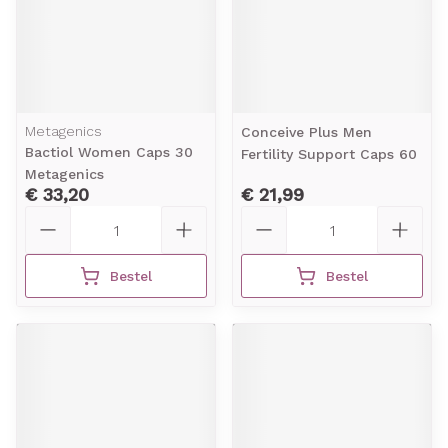
Metagenics
Conceive Plus Men
Bactiol Women Caps 30
Fertility Support Caps 60
Metagenics
€ 33,20
€ 21,99
Aantal
Aantal
Bestel
Bestel