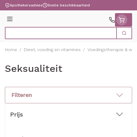
Ga naar de inhoud
Apothekersadvies
Snelle beschikbaarheid
Menu
Zoek
Product, merk, categorie...
Home
/
Dieet, voeding en vitamines
/
Voedingstherapie & welz
Seksualiteit
Filteren
Doorgaan naar productlijst
Prijs
filter