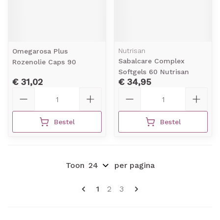
Nutrisan
Omegarosa Plus
Sabalcare Complex
Rozenolie Caps 90
Softgels 60 Nutrisan
€ 31,02
€ 34,95
Aantal
Aantal
Bestel
Bestel
Toon
per pagina
Pagina's
U lees momenteel pagina
Pagina
Pagina
1
2
3