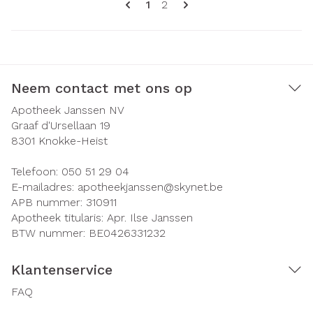
U lees momenteel pagina
Pagina
1
2
Neem contact met ons op
Apotheek Janssen NV
Graaf d'Ursellaan 19
8301
Knokke-Heist
Telefoon:
050 51 29 04
E-mailadres:
apotheekjanssen@
skynet.be
APB nummer:
310911
Apotheek titularis:
Apr. Ilse Janssen
BTW nummer:
BE0426331232
Klantenservice
FAQ