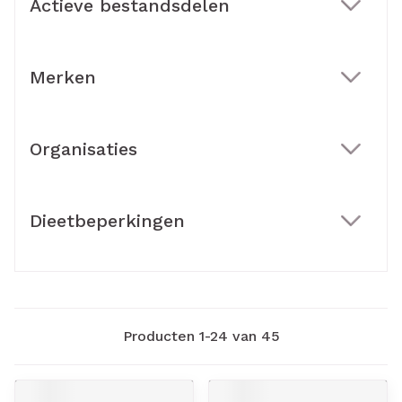
Actieve bestandsdelen
filter
Merken
filter
Organisaties
filter
Dieetbeperkingen
filter
Producten
1
-
24
van
45