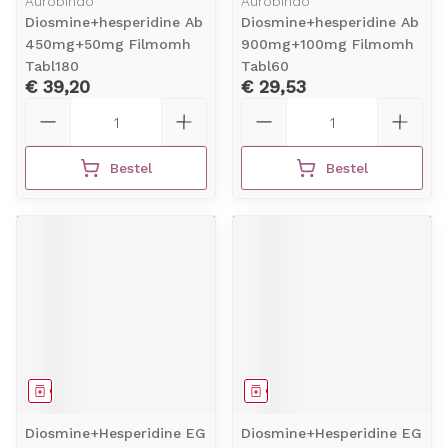
Aurobindo
Aurobindo
Diosmine+hesperidine Ab
Diosmine+hesperidine Ab
450mg+50mg Filmomh
900mg+100mg Filmomh
Tabl180
Tabl60
€ 39,20
€ 29,53
Aantal
Aantal
Bestel
Bestel
Geneesmiddel
Geneesmiddel
Diosmine+Hesperidine EG
Diosmine+Hesperidine EG