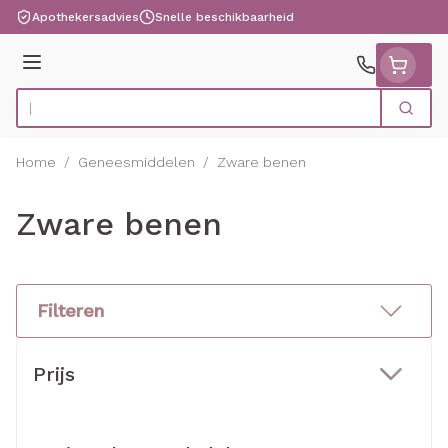
Ga naar de inhoud
Apothekersadvies
Snelle beschikbaarheid
Menu
Zoek
Product, merk, categorie...
Home
/
Geneesmiddelen
/
Zware benen
Zware benen
Filteren
Doorgaan naar productlijst
Prijs
filter