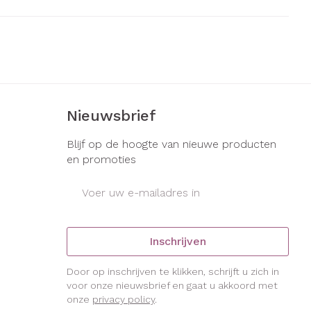
s
Bed
ng zon
Doorliggen - decubitis
gie
Urinewegen
Toon meer
eid, spanning
Stoppen met roken
Nieuwsbrief
t en intieme
Gezichtsreiniging -
ontschminken
en
Instrumenten
Blijf op de hoogte van nieuwe producten
Anti tumor middelen
 -
en promoties
en
Reinigingsmelk, - crème, -
che
ie
olie en gel
E-mail adres
Anesthesie
jn
Tonic - lotion
zorging
Micellair water
Inschrijven
ie
Diverse
Specifiek voor de ogen
geneesmiddelen
Door op inschrijven te klikken, schrijft u zich in
Toon meer
et
voor onze nieuwsbrief en gaat u akkoord met
onze
privacy policy
.