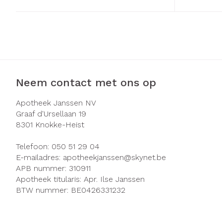
Zuurstof
Eelt
Ademhalingsst
Eksteroog - li
Toon meer
Spieren en ge
Neem contact met ons op
Specifiek voo
Naalden en sp
Apotheek Janssen NV
Infecties
Lichaamsverzo
Graaf d'Ursellaan 19
Spuiten
8301
Knokke-Heist
Deodorant
Oplossing voor 
Gezichtsverzor
Luizen
Telefoon:
050 51 29 04
Naalden
E-mailadres:
apotheekjanssen@
skynet.be
APB nummer:
310911
Naalden voor i
Diagnostica
Apotheek titularis:
Apr. Ilse Janssen
pennaalden
BTW nummer:
BE0426331232
Toon meer