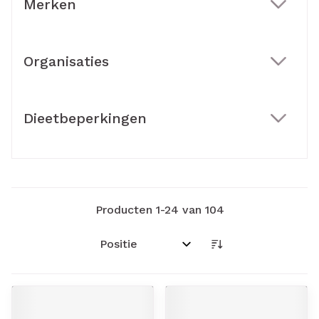
Merken
filter
Organisaties
filter
Dieetbeperkingen
filter
Producten
1
-
24
van
104
Sorteer op: