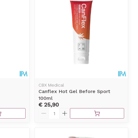
erende
Parfums en
geurproducten
CBX Medical
Canflex Hot Gel Before Sport
100ml
€ 25,90
CBD
Aantal