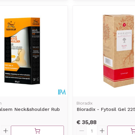
m
Bioradix
Balsem Neck&shoulder Rub
Bioradix - Fytosil Gel 22
€ 35,88
Aantal