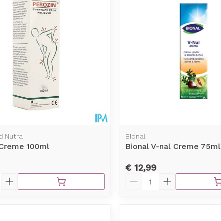
Toon meer
rging
Supplementen
Insectenw
middelen
n
Mondmaskers
issen
-
id
d
d Nutra
Bional
 Creme 100ml
Bional V-nal Creme 75ml
€ 12,99
Zelfbruiner
Scheren
Aantal