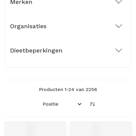
Merken
filter
Organisaties
filter
Dieetbeperkingen
filter
Producten
1
-
24
van
2256
Sorteer op: