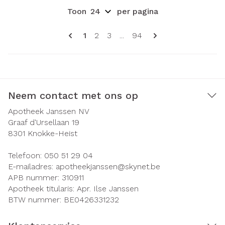
Toon
per pagina
Pagina's
U lees momenteel pagina
Pagina
Pagina
Pagina
1
2
3
...
94
Neem contact met ons op
Apotheek Janssen NV
Graaf d'Ursellaan 19
8301
Knokke-Heist
Telefoon:
050 51 29 04
E-mailadres:
apotheekjanssen@
skynet.be
APB nummer:
310911
Apotheek titularis:
Apr. Ilse Janssen
BTW nummer:
BE0426331232