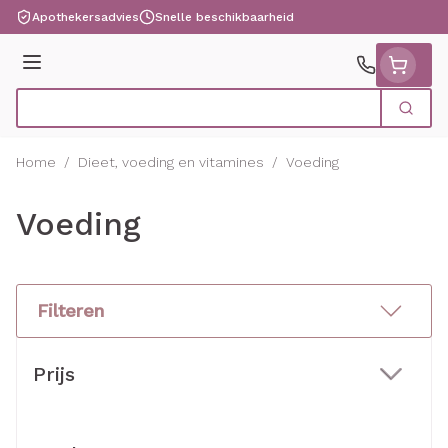
Ga naar de inhoud
Apothekersadvies
Snelle beschikbaarheid
Menu
Zoek
Product, merk, categorie...
Home
/
Dieet, voeding en vitamines
/
Voeding
Voeding
Filteren
Doorgaan naar productlijst
Prijs
filter