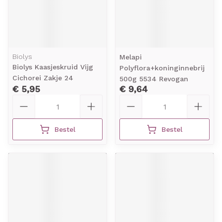
Biolys
Melapi
Biolys Kaasjeskruid Vijg
Polyflora+koninginnebrij
Cichorei Zakje 24
500g 5534 Revogan
€ 5,95
€ 9,64
Aantal
Aantal
Bestel
Bestel