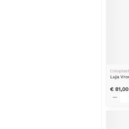
Coloplas
Luja Vr
€ 81,00
Aantal