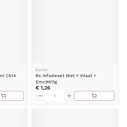
Baxter
ml Ch14
Bx Infusieset Met Y Inlaat 1
Emc9611g
€ 1,26
Aantal