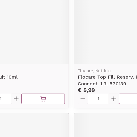
rging
Supplementen
Insectenw
middelen
n
Mondmaskers
issen
-
id
d
Flocare, Nutricia
uit 10ml
Flocare Top Fill Reserv.
Connect. 1,3l 570139
€ 5,99
Aantal
Zelfbruiner
Scheren