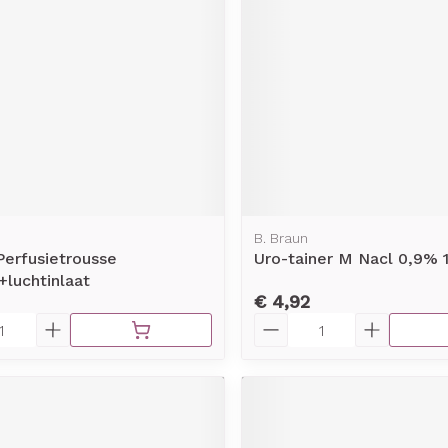
B. Braun
 Perfusietrousse
Uro-tainer M Nacl 0,9% 
+luchtinlaat
€ 4,92
Aantal