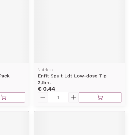
erende
Parfums en
geurproducten
Nutricia
 Pack
Enfit Spuit Ldt Low-dose Tip
2,5ml
€ 0,44
Aantal
CBD