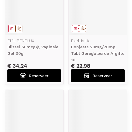
Geneesmiddel
Op voorschrift
Geneesmiddel
Op voorschrift
Effik BENELUX
Exeltis Hc
Blissel 50mcg/g Vaginale
Bonjesta 20mg/20mg
Gel 30g
Tabl Gereguleerde Afgifte
10
€ 34,24
€ 22,98
Reserveer
Reserveer