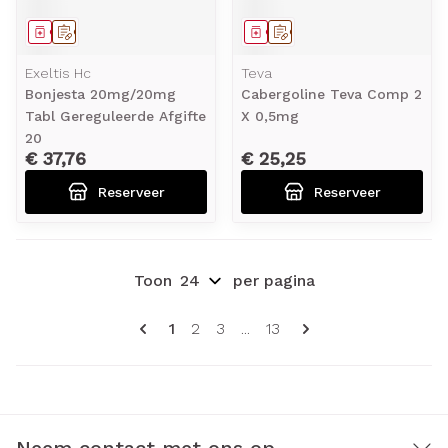
Geneesmiddel
Op voorschrift
Geneesmiddel
Op voorschrift
Exeltis Hc
Teva
Bonjesta 20mg/20mg
Cabergoline Teva Comp 2
Tabl Gereguleerde Afgifte
X 0,5mg
20
€ 37,76
€ 25,25
Reserveer
Reserveer
Toon
per pagina
Pagina's
U lees momenteel pagina
Pagina
Pagina
Pagina
1
2
3
...
13