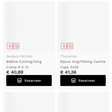
Geneesmiddel
Op voorschrift
Geneesmiddel
Op voorschrift
Gedeon Richter
Theramex
Bellina 0,03mg/2mg
Bijuva 1mg/100mg Zachte
Comp 6 X 21
Caps 3x28
€ 40,88
€ 41,36
Reserveer
Reserveer