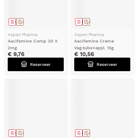
Geneesmiddel
Op voorschrift
Geneesmiddel
Op voorschrift
Aspen Pharma
Aspen Pharma
Aacifemine Comp 30 X
Aacifemine Creme
2mg
Vag.tube+appl. 15g
€ 9,76
€ 10,56
Reserveer
Reserveer
Geneesmiddel
Op voorschrift
Geneesmiddel
Op voorschrift