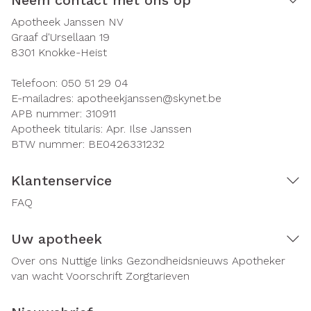
Neem contact met ons op
Apotheek Janssen NV
Graaf d'Ursellaan 19
8301
Knokke-Heist
Telefoon:
050 51 29 04
E-mailadres:
apotheekjanssen@
skynet.be
APB nummer:
310911
Apotheek titularis:
Apr. Ilse Janssen
BTW nummer:
BE0426331232
Klantenservice
FAQ
Uw apotheek
Over ons
Nuttige links
Gezondheidsnieuws
Apotheker
van wacht
Voorschrift
Zorgtarieven