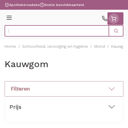
Ga naar de inhoud
Apothekersadvies
Snelle beschikbaarheid
Menu
Zoek
Product, merk, categorie...
Home
/
Schoonheid, verzorging en hygiëne
/
Mond
/
Kauwgo
Kauwgom
Filteren
Doorgaan naar productlijst
Prijs
filter