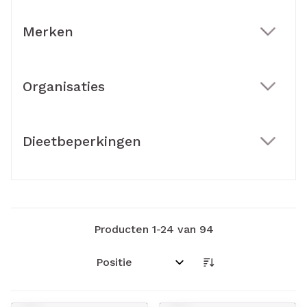
Merken
filter
Organisaties
filter
Dieetbeperkingen
filter
Producten
1
-
24
van
94
Sorteer op: