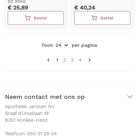
02 30ml
€ 25,89
€ 40,24
Bestel
Bestel
Toon
per pagina
Pagina's
U lees momenteel pagina
Pagina
Pagina
Pagina
1
2
3
4
Neem contact met ons op
Apotheek Janssen NV
Graaf d'Ursellaan 19
8301
Knokke-Heist
Telefoon:
050 51 29 04