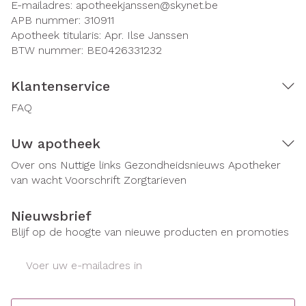
E-mailadres:
apotheekjanssen@
skynet.be
APB nummer:
310911
Apotheek titularis:
Apr. Ilse Janssen
BTW nummer:
BE0426331232
Klantenservice
FAQ
Uw apotheek
Over ons
Nuttige links
Gezondheidsnieuws
Apotheker
van wacht
Voorschrift
Zorgtarieven
Nieuwsbrief
Blijf op de hoogte van nieuwe producten en promoties
E-mail adres