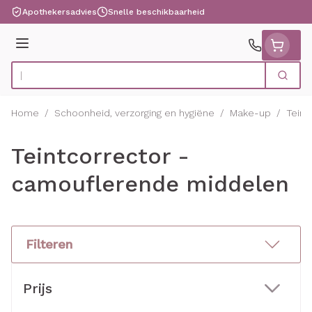
Ga naar de inhoud
Apothekersadvies
Snelle beschikbaarheid
Menu
Zoek
Product, merk, categorie...
Home
/
Schoonheid, verzorging en hygiëne
/
Make-up
/
Teint
Teintcorrector -
camouflerende middelen
Filteren
Doorgaan naar productlijst
Prijs
filter