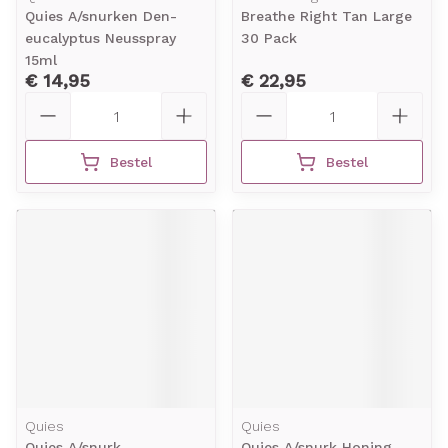
Quies A/snurken Den-
Breathe Right Tan Large
eucalyptus Neusspray
30 Pack
15ml
€ 14,95
€ 22,95
Aantal
Aantal
Bestel
Bestel
Quies
Quies
Quies A/snurk
Quies A/snurk Honing-