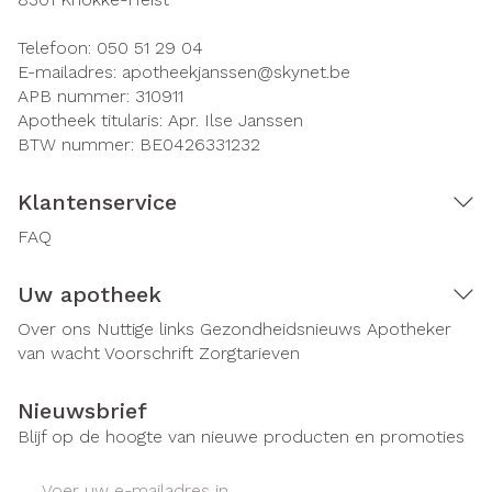
Telefoon:
050 51 29 04
E-mailadres:
apotheekjanssen@
skynet.be
APB nummer:
310911
Apotheek titularis:
Apr. Ilse Janssen
BTW nummer:
BE0426331232
Klantenservice
FAQ
Uw apotheek
Over ons
Nuttige links
Gezondheidsnieuws
Apotheker
van wacht
Voorschrift
Zorgtarieven
Nieuwsbrief
Blijf op de hoogte van nieuwe producten en promoties
E-mail adres