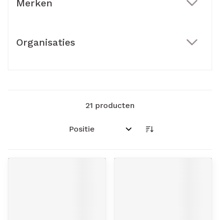
Merken
filter
Organisaties
filter
21
producten
Sorteer op: