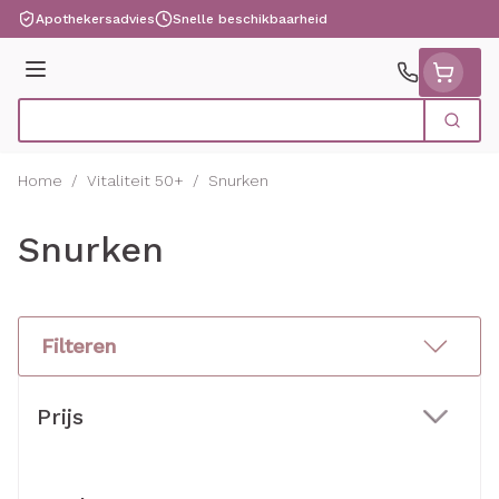
Ga naar de inhoud
Apothekersadvies
Snelle beschikbaarheid
Menu
Zoek
Product, merk, categorie...
Home
/
Vitaliteit 50+
/
Snurken
Snurken
Filteren
Doorgaan naar productlijst
Prijs
filter