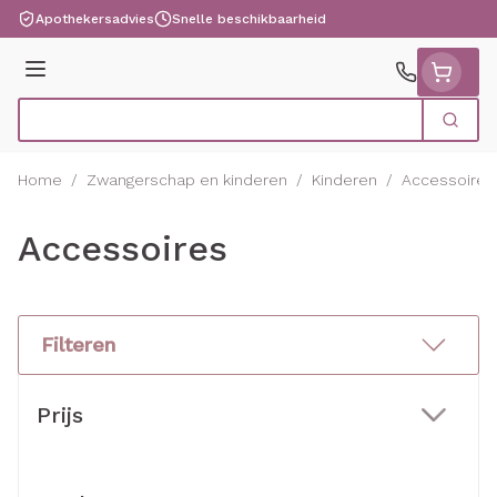
Ga naar de inhoud
Apothekersadvies
Snelle beschikbaarheid
Menu
Zoek
Product, merk, categorie...
Home
/
Zwangerschap en kinderen
/
Kinderen
/
Accessoires
Accessoires
Filteren
Doorgaan naar productlijst
Prijs
filter