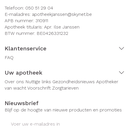
Telefoon:
050 51 29 04
E-mailadres:
apotheekjanssen@
skynet.be
APB nummer:
310911
Apotheek titularis:
Apr. Ilse Janssen
BTW nummer:
BE0426331232
Klantenservice
FAQ
Uw apotheek
Over ons
Nuttige links
Gezondheidsnieuws
Apotheker
van wacht
Voorschrift
Zorgtarieven
Nieuwsbrief
Blijf op de hoogte van nieuwe producten en promoties
E-mail adres