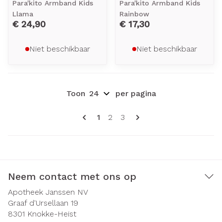
Para'kito Armband Kids
Para'kito Armband Kids
Llama
Rainbow
€ 24,90
€ 17,30
Niet beschikbaar
Niet beschikbaar
Toon
per pagina
Pagina's
U lees momenteel pagina
Pagina
Pagina
1
2
3
Neem contact met ons op
Apotheek Janssen NV
Graaf d'Ursellaan 19
8301
Knokke-Heist