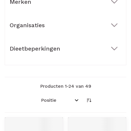
Merken
filter
Organisaties
filter
Dieetbeperkingen
filter
Producten
1
-
24
van
49
Sorteer op: