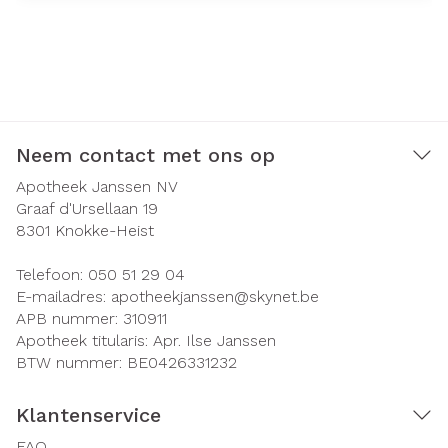
Neem contact met ons op
Apotheek Janssen NV
Graaf d'Ursellaan 19
8301
Knokke-Heist
Telefoon:
050 51 29 04
E-mailadres:
apotheekjanssen@
skynet.be
APB nummer:
310911
Apotheek titularis:
Apr. Ilse Janssen
BTW nummer:
BE0426331232
Klantenservice
FAQ