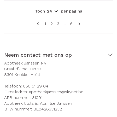
Toon
per pagina
Pagina's
U lees momenteel pagina
Pagina
Pagina
Pagina
1
2
3
...
6
Neem contact met ons op
Apotheek Janssen NV
Graaf d'Ursellaan 19
8301
Knokke-Heist
Telefoon:
050 51 29 04
E-mailadres:
apotheekjanssen@
skynet.be
APB nummer:
310911
Apotheek titularis:
Apr. Ilse Janssen
BTW nummer:
BE0426331232