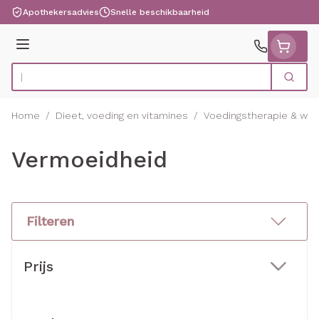
Ga naar de inhoud
Apothekersadvies
Snelle beschikbaarheid
Menu
Zoek
Product, merk, categorie...
Home
/
Dieet, voeding en vitamines
/
Voedingstherapie & welz
Vermoeidheid
Filteren
Doorgaan naar productlijst
Prijs
filter