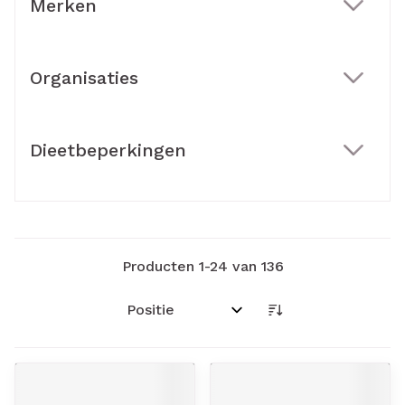
Merken
filter
Organisaties
filter
Dieetbeperkingen
filter
Producten
1
-
24
van
136
Sorteer op: