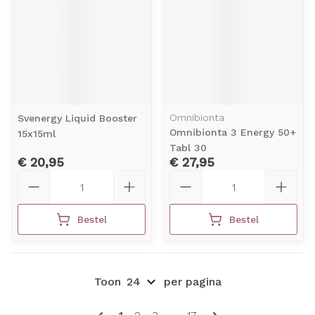
Omnibionta
Svenergy Liquid Booster
Omnibionta 3 Energy 50+
15x15ml
Tabl 30
€ 20,95
€ 27,95
Aantal
Aantal
Bestel
Bestel
Toon
per pagina
Pagina's
U lees momenteel pagina
Pagina
Pagina
Pagina