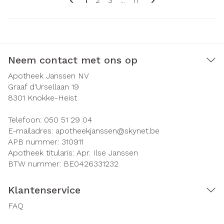
1
2
3
...
17
Neem contact met ons op
Apotheek Janssen NV
Graaf d'Ursellaan 19
8301
Knokke-Heist
Telefoon:
050 51 29 04
E-mailadres:
apotheekjanssen@
skynet.be
APB nummer:
310911
Apotheek titularis:
Apr. Ilse Janssen
BTW nummer:
BE0426331232
Klantenservice
FAQ