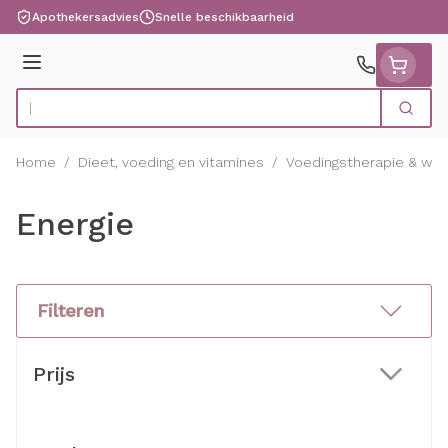
Ga naar de inhoud
Apothekersadvies
Snelle beschikbaarheid
Menu
Zoek
Product, merk, categorie...
Home
/
Dieet, voeding en vitamines
/
Voedingstherapie & welz
Energie
Filteren
Doorgaan naar productlijst
Prijs
filter