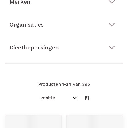
Merken
filter
Organisaties
filter
Dieetbeperkingen
filter
Producten
1
-
24
van
395
Sorteer op: