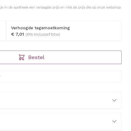
rapie
Toon meer
l je in de apotheek een verlaagde prijs en niet de prijs die op onze webshop
Diagnosetesten en
Mond en keel
 stress
Vlooien en teken
meetapparatuur
Oren
Verhoogde tegemoetkoming
Zuigtabletten
€ 7,01
Alcoholtest
(6% inclusief btw)
g
Oordopjes
therapie -
 en -druppels
Spray - oplossing
Mond, muil of snavel
Bloeddrukmeter
s
Oorreiniging
Cholesteroltest
zen
Oordruppels
Bestel
Hartslagmeter
ulpmiddelen
Toon meer
herming
nning en -
Hygiëne
Ergonomie
Aambeien
s
Bad en douche
Ademhaling en zuurstof
je
Badkamer