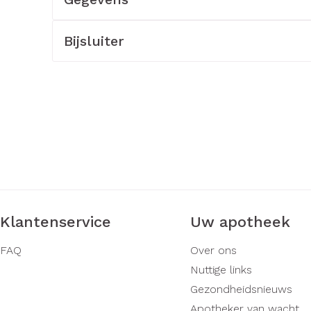
rging
Supplementen
Insectenw
middelen
Bijsluiter
n
Mondmaskers
issen
-
id
d
Klantenservice
Zelfbruiner
Uw apotheek
Scheren
FAQ
Over ons
Nuttige links
Gezondheidsnieuws
Apotheker van wacht