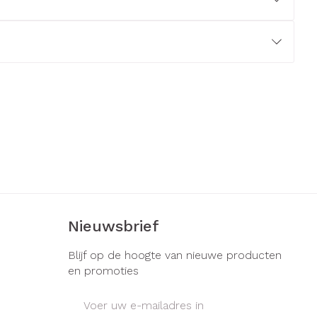
erende
Parfums en
geurproducten
Nieuwsbrief
CBD
Blijf op de hoogte van nieuwe producten
en promoties
E-mail adres