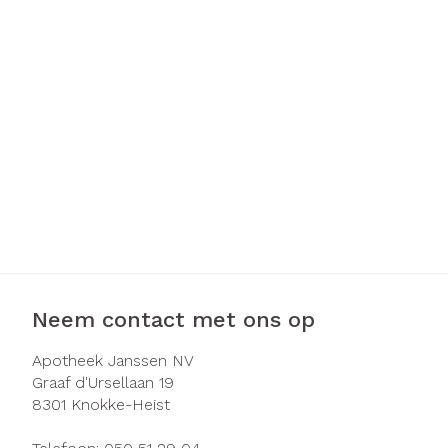
Haar
Gezichtsverzo
Pillendozen e
Pigmentstoorn
accessoires
Gevoelige huid 
geïrriteerde hu
Gemengde hui
Doffe huid
Toon meer
Neem contact met ons op
Snurken
Apotheek Janssen NV
Graaf d'Ursellaan 19
8301
Knokke-Heist