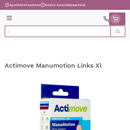
Ga naar de inhoud
Apothekersadvies
Snelle beschikbaarheid
Menu
Zoek
Product, merk, categorie...
Actimove Manumotion Links Xl