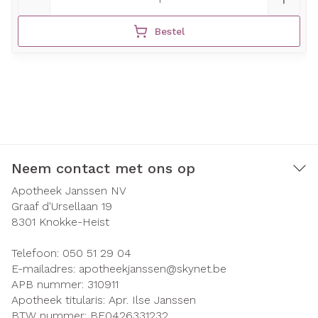
Bestel
Neem contact met ons op
Apotheek Janssen NV
Graaf d'Ursellaan 19
8301
Knokke-Heist
Telefoon:
050 51 29 04
E-mailadres:
apotheekjanssen@
skynet.be
APB nummer:
310911
Apotheek titularis:
Apr. Ilse Janssen
BTW nummer:
BE0426331232