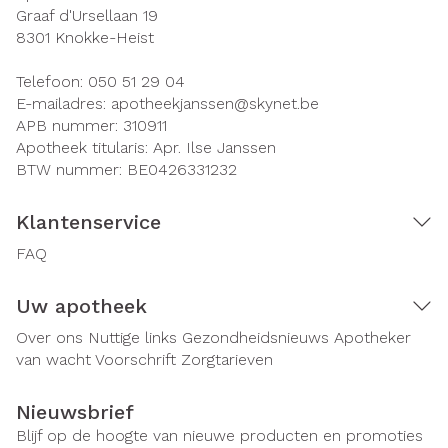
Graaf d'Ursellaan 19
8301
Knokke-Heist
Telefoon:
050 51 29 04
E-mailadres:
apotheekjanssen@
skynet.be
APB nummer:
310911
Apotheek titularis:
Apr. Ilse Janssen
BTW nummer:
BE0426331232
Klantenservice
FAQ
Uw apotheek
Over ons
Nuttige links
Gezondheidsnieuws
Apotheker
van wacht
Voorschrift
Zorgtarieven
Nieuwsbrief
Blijf op de hoogte van nieuwe producten en promoties