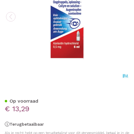
Allergodil Collyre Fl 6ml
Op voorraad
€ 13,29
Terugbetaalbaar
Als je recht hebt op een terugbetaling voor dit geneesmiddel, betaal je in de