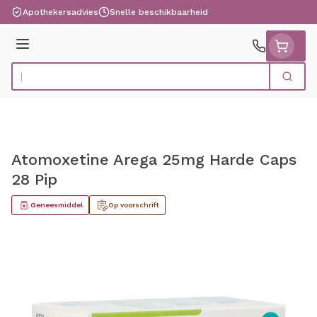
Ga naar de inhoud
Apothekersadvies
Snelle beschikbaarheid
Menu
Zoek
Product, merk, categorie...
Atomoxetine Arega 25mg Harde Caps
28 Pip
Geneesmiddel
Op voorschrift