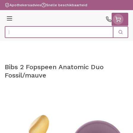
Ga naar de inhoud
Apothekersadvies
Snelle beschikbaarheid
Menu
Zoek
Product, merk, categorie...
Bibs 2 Fopspeen Anatomic Duo
Fossil/mauve