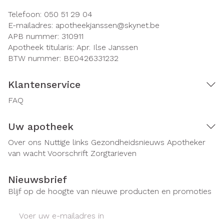
Telefoon:
050 51 29 04
E-mailadres:
apotheekjanssen@
skynet.be
APB nummer:
310911
Apotheek titularis:
Apr. Ilse Janssen
BTW nummer:
BE0426331232
Klantenservice
FAQ
Uw apotheek
Over ons
Nuttige links
Gezondheidsnieuws
Apotheker
van wacht
Voorschrift
Zorgtarieven
Nieuwsbrief
Blijf op de hoogte van nieuwe producten en promoties
E-mail adres