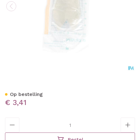
Biotrol Urinocol Z/afvl Mei
Op bestelling
€ 3,41
Aantal
Bestel