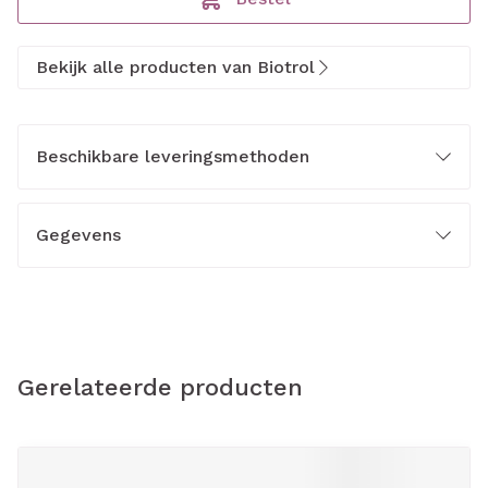
Bekijk alle producten van Biotrol
Beschikbare leveringsmethoden
Gegevens
Gerelateerde producten
Navigeren door de elementen van de carrousel is mogelijk m
Druk om carrousel over te slaan
Druk op om naar carrouselnavigatie te gaan