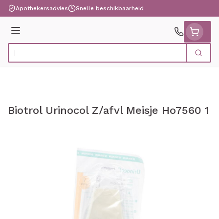
Ga naar de inhoud
Apothekersadvies
Snelle beschikbaarheid
Menu
Zoek
Product, merk, categorie...
Biotrol Urinocol Z/afvl Meisje Ho7560 1