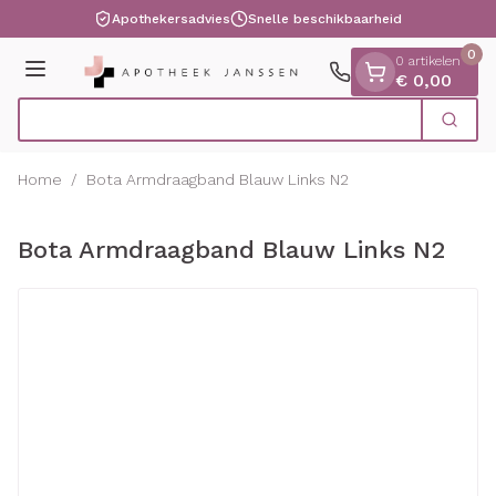
Dia 1 van 1
Ga naar de inhoud
Apothekersadvies
Snelle beschikbaarheid
0
0 artikelen
Menu
€ 0,00
O
Zoek
Product, merk, categorie...
Home
/
Bota Armdraagband Blauw Links N2
Bota Armdraagband Blauw Links N2