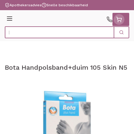
Ga naar de inhoud
Apothekersadvies
Snelle beschikbaarheid
Menu
Zoek
Product, merk, categorie...
Bota Handpolsband+duim 105 Skin N5