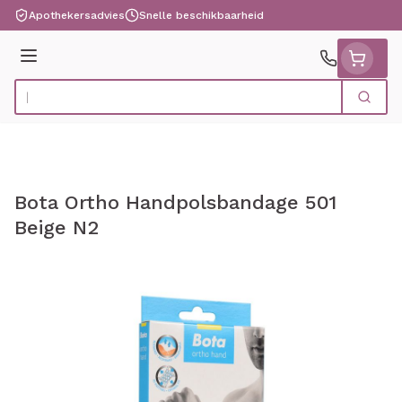
Ga naar de inhoud
Apothekersadvies
Snelle beschikbaarheid
Menu
Zoek
Product, merk, categorie...
Bota Ortho Handpolsbandage 501
Beige N2