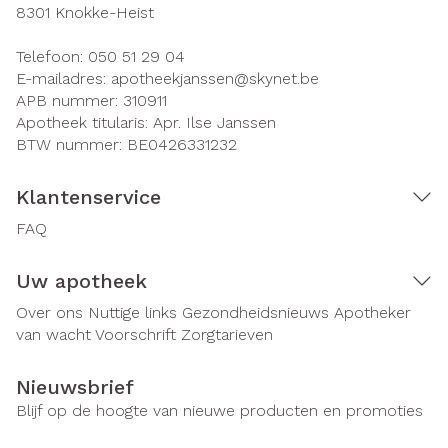
8301
Knokke-Heist
Telefoon:
050 51 29 04
E-mailadres:
apotheekjanssen@
skynet.be
APB nummer:
310911
Apotheek titularis:
Apr. Ilse Janssen
BTW nummer:
BE0426331232
Klantenservice
FAQ
Uw apotheek
Over ons
Nuttige links
Gezondheidsnieuws
Apotheker
van wacht
Voorschrift
Zorgtarieven
Nieuwsbrief
Blijf op de hoogte van nieuwe producten en promoties
E-mail adres