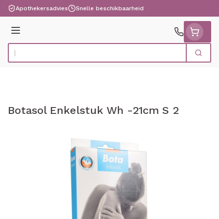
Ga naar de inhoud
Apothekersadvies
Snelle beschikbaarheid
Menu
Zoek
Product, merk, categorie...
Botasol Enkelstuk Wh -21cm S 2