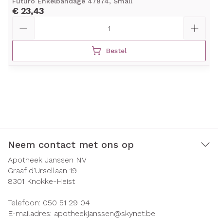
Futuro Enkelbandage 47874, Small
€ 23,43
Aantal
Bestel
Neem contact met ons op
Apotheek Janssen NV
Graaf d'Ursellaan 19
8301
Knokke-Heist
Telefoon:
050 51 29 04
E-mailadres:
apotheekjanssen@
skynet.be