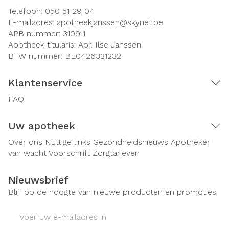
Telefoon:
050 51 29 04
E-mailadres:
apotheekjanssen@
skynet.be
APB nummer:
310911
Apotheek titularis:
Apr. Ilse Janssen
BTW nummer:
BE0426331232
Klantenservice
FAQ
Uw apotheek
Over ons
Nuttige links
Gezondheidsnieuws
Apotheker
van wacht
Voorschrift
Zorgtarieven
Nieuwsbrief
Blijf op de hoogte van nieuwe producten en promoties
E-mail adres